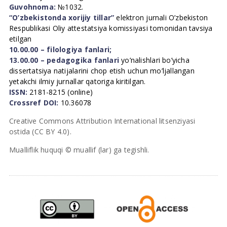
Guvohnoma:
№1032.
“O’zbekistonda xorijiy tillar”
elektron jurnali O’zbekiston
Respublikasi Oliy attestatsiya komissiyasi tomonidan tavsiya
etilgan
10.00.00 – filologiya fanlari;
13.00.00 – pedagogika fanlari
yo’nalishlari bo’yicha
dissertatsiya natijalarini chop etish uchun mo’ljallangan
yetakchi ilmiy jurnallar qatoriga kiritilgan.
ISSN:
2181-8215 (online)
Crossref DOI:
10.36078
Creative Commons Attribution International litsenziyasi
ostida (CC BY 4.0).
Mualliflik huquqi © muallif (lar) ga tegishli.