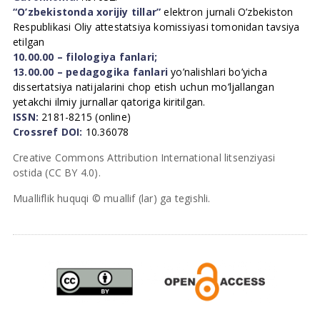
“O’zbekistonda xorijiy tillar”
elektron jurnali O’zbekiston
Respublikasi Oliy attestatsiya komissiyasi tomonidan tavsiya
etilgan
10.00.00 – filologiya fanlari;
13.00.00 – pedagogika fanlari
yo’nalishlari bo’yicha
dissertatsiya natijalarini chop etish uchun mo’ljallangan
yetakchi ilmiy jurnallar qatoriga kiritilgan.
ISSN:
2181-8215 (online)
Crossref DOI:
10.36078
Creative Commons Attribution International litsenziyasi
ostida (CC BY 4.0).
Mualliflik huquqi © muallif (lar) ga tegishli.