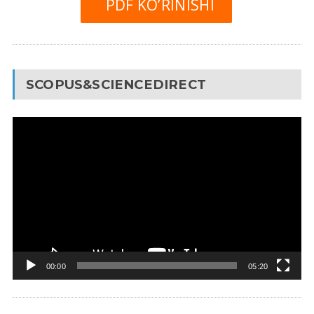
PDF KO’RINISHI
SCOPUS&SCIENCEDIRECT
Video
Pleyer
00:00
05:20