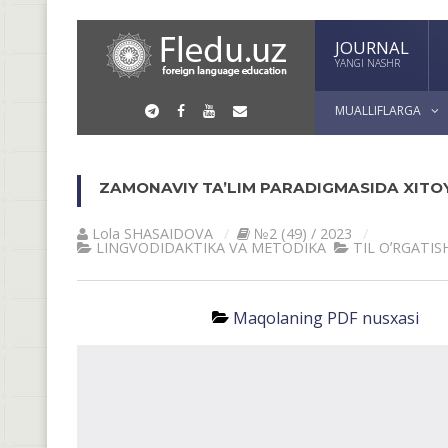
JOURNAL
YANGI NASHR
MUALLIFLARGA
ZAMONAVIY TA’LIM PARADIGMASIDA XITOY
Lola SHASAIDOVA
№2 (49) / 2023
LINGVODIDАKTIKА VА METODIKА
TIL OʼRGАTI
Maqolaning PDF nusxasi