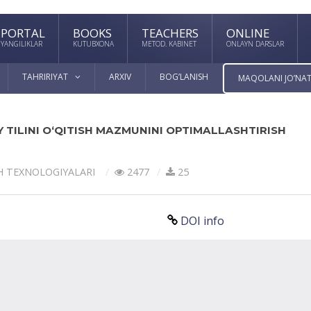
PORTAL
BOOKS
TEACHERS
ONLINE
YANGILIKLAR
KUTUBXONA
METOD. KABINET
ONLAYN DARSLAR
TAHRIRIYAT
ARXIV
BOG’LANISH
MAQOLANI JO’NAT
 TILINI O‘QITISH MAZMUNINI OPTIMALLASHTIRISH
SH TEXNOLOGIYALАRI
2477
25
DOI info