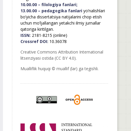
10.00.00 – filologiya fanlari;
13.00.00 – pedagogika fanlari
yo’nalishlari
bo’yicha dissertatsiya natijalarini chop etish
uchun mo’ljallangan yetakchi ilmiy jurnallar
qatoriga kiritilgan.
ISSN:
2181-8215 (online)
Crossref DOI:
10.36078
Creative Commons Attribution International
litsenziyasi ostida (CC BY 4.0).
Mualliflik huquqi © muallif (lar) ga tegishli.