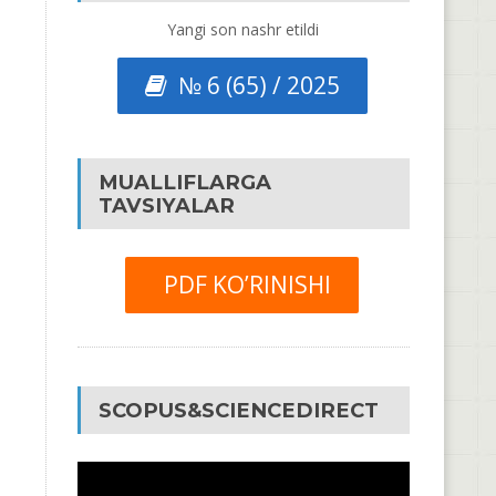
Yangi son nashr etildi
№ 6 (65) / 2025
MUALLIFLARGA
TAVSIYALAR
PDF KO’RINISHI
SCOPUS&SCIENCEDIRECT
Video
Pleyer