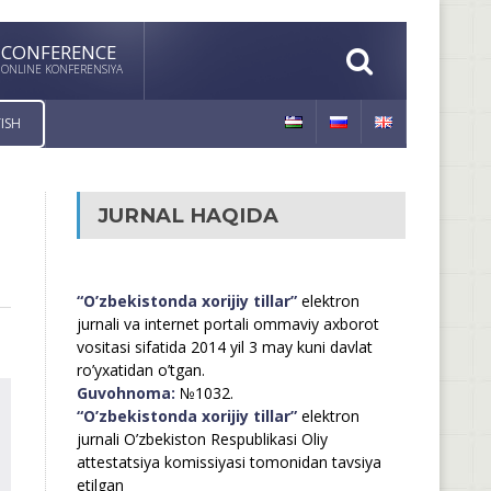
CONFERENCE
ONLINE KONFERENSIYA
ISH
JURNAL HAQIDA
“O’zbekistonda xorijiy tillar”
elektron
jurnali va internet portali ommaviy axborot
vositasi sifatida 2014 yil 3 may kuni davlat
ro’yxatidan o’tgan.
Guvohnoma:
№1032.
“O’zbekistonda xorijiy tillar”
elektron
jurnali O’zbekiston Respublikasi Oliy
attestatsiya komissiyasi tomonidan tavsiya
etilgan