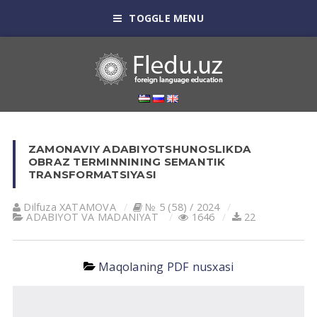
TOGGLE MENU
ZAMONAVIY ADABIYOTSHUNOSLIKDA
OBRAZ TERMINNINING SEMANTIK
TRANSFORMATSIYASI
Dilfuza XATAMOVA
№ 5 (58) / 2024
АDАBIYOT VА MАDАNIYAT
1646
22
Maqolaning PDF nusxasi