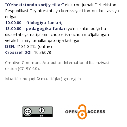
“O’zbekistonda xorijiy tillar”
elektron jurnali O’zbekiston
Respublikasi Oliy attestatsiya komissiyasi tomonidan tavsiya
etilgan
10.00.00 – filologiya fanlari;
13.00.00 – pedagogika fanlari
yo’nalishlari bo’yicha
dissertatsiya natijalarini chop etish uchun mo’ljallangan
yetakchi ilmiy jurnallar qatoriga kiritilgan.
ISSN:
2181-8215 (online)
Crossref DOI:
10.36078
Creative Commons Attribution International litsenziyasi
ostida (CC BY 4.0).
Mualliflik huquqi © muallif (lar) ga tegishli.