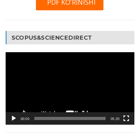
PDF KO’RINISHI
SCOPUS&SCIENCEDIRECT
Video
Pleyer
00:00
05:20