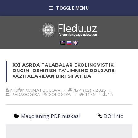
TOGGLE MENU
XXI ASRDA TALABALAR EKOLINGVISTIK
ONGINI OSHIRISH TA’LIMNING DOLZARB
VAZIFALARIDAN BIRI SIFATIDA
Nilufar MAMATQULOVA
№ 4 (63) / 2025
PEDАGOGIKА. PSIXOLOGIYA
1175
15
Maqolaning PDF nusxasi
DOI info