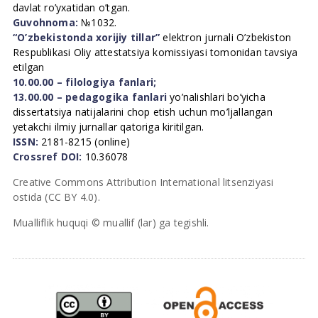
davlat ro’yxatidan o’tgan.
Guvohnoma:
№1032.
“O’zbekistonda xorijiy tillar”
elektron jurnali O’zbekiston
Respublikasi Oliy attestatsiya komissiyasi tomonidan tavsiya
etilgan
10.00.00 – filologiya fanlari;
13.00.00 – pedagogika fanlari
yo’nalishlari bo’yicha
dissertatsiya natijalarini chop etish uchun mo’ljallangan
yetakchi ilmiy jurnallar qatoriga kiritilgan.
ISSN:
2181-8215 (online)
Crossref DOI:
10.36078
Creative Commons Attribution International litsenziyasi
ostida (CC BY 4.0).
Mualliflik huquqi © muallif (lar) ga tegishli.