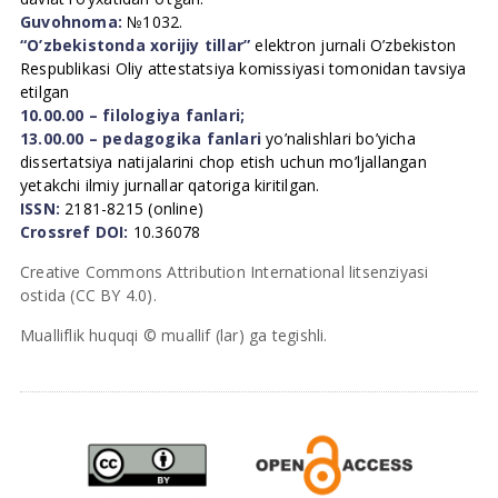
Guvohnoma:
№1032.
“O’zbekistonda xorijiy tillar”
elektron jurnali O’zbekiston
Respublikasi Oliy attestatsiya komissiyasi tomonidan tavsiya
etilgan
10.00.00 – filologiya fanlari;
13.00.00 – pedagogika fanlari
yo’nalishlari bo’yicha
dissertatsiya natijalarini chop etish uchun mo’ljallangan
yetakchi ilmiy jurnallar qatoriga kiritilgan.
ISSN:
2181-8215 (online)
Crossref DOI:
10.36078
Creative Commons Attribution International litsenziyasi
ostida (CC BY 4.0).
Mualliflik huquqi © muallif (lar) ga tegishli.