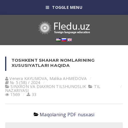
TOGGLE MENU
TOSHKENT SHAHAR NOMLARINING
XUSUSIYATLARI HAQIDA
Venera KАYUMOVА
,
Malika АHMEDOVА
№ 5 (58) / 2024
SINXRON VА DIАXRON TILSHUNOSLIK
TIL
NАZАRIYASI
1569
33
Maqolaning PDF nusxasi