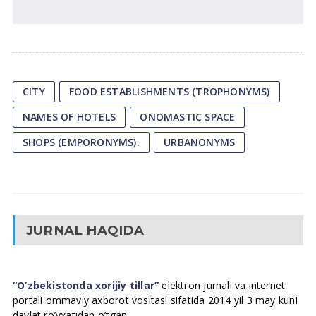
CITY
FOOD ESTABLISHMENTS (TROPHONYMS)
NAMES OF HOTELS
ONOMASTIC SPACE
SHOPS (EMPORONYMS).
URBANONYMS
JURNAL HAQIDA
“O’zbekistonda xorijiy tillar”
elektron jurnali va internet
portali ommaviy axborot vositasi sifatida 2014 yil 3 may kuni
davlat ro’yxatidan o’tgan.