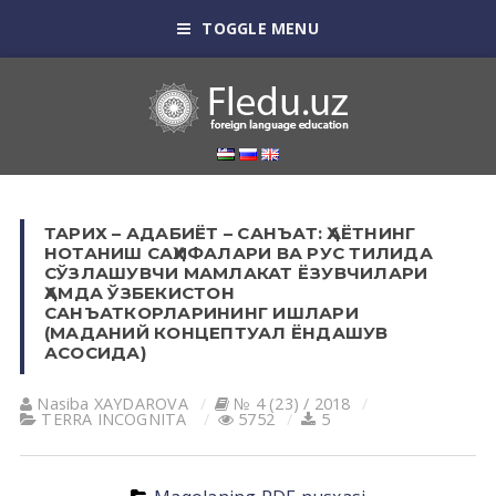
TOGGLE MENU
ТАРИХ – АДАБИЁТ – САНЪАТ: ҲАЁТНИНГ
НОТАНИШ САҲИФАЛАРИ ВА РУС ТИЛИДА
СЎЗЛАШУВЧИ МАМЛАКАТ ЁЗУВЧИЛАРИ
ҲАМДА ЎЗБЕКИСТОН
САНЪАТКОРЛАРИНИНГ ИШЛАРИ
(МАДАНИЙ КОНЦЕПТУАЛ ЁНДАШУВ
АСОСИДА)
Nasiba XАYDАROVА
№ 4 (23) / 2018
TERRA INCOGNITA
5752
5