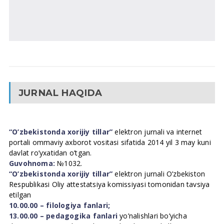
JURNAL HAQIDA
“O’zbekistonda xorijiy tillar”
elektron jurnali va internet
portali ommaviy axborot vositasi sifatida 2014 yil 3 may kuni
davlat ro’yxatidan o’tgan.
Guvohnoma:
№1032.
“O’zbekistonda xorijiy tillar”
elektron jurnali O’zbekiston
Respublikasi Oliy attestatsiya komissiyasi tomonidan tavsiya
etilgan
10.00.00 – filologiya fanlari;
13.00.00 – pedagogika fanlari
yo’nalishlari bo’yicha