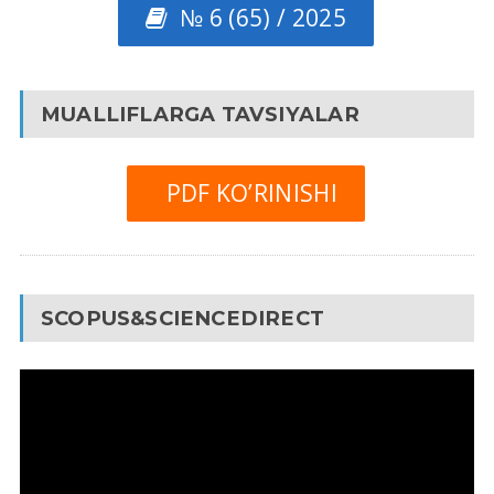
№ 6 (65) / 2025
MUALLIFLARGA TAVSIYALAR
PDF KO’RINISHI
SCOPUS&SCIENCEDIRECT
Video
Pleyer