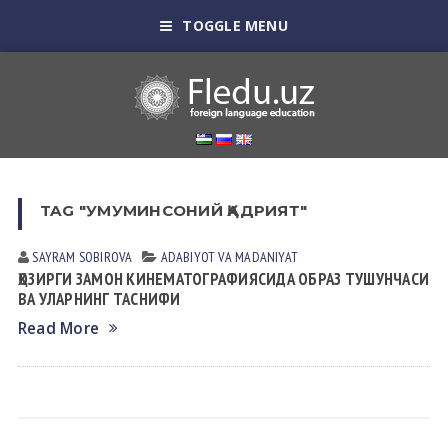
TOGGLE MENU
TAG "УМУМИНСОНИЙ ҚАДРИЯТ"
SAYRAM SOBIROVА
АDАBIYOT VА MАDАNIYAT
ҲОЗИРГИ ЗАМОН КИНЕМАТОГРАФИЯСИДА ОБРАЗ ТУШУНЧАСИ
ВА УЛАРНИНГ ТАСНИФИ
Read More