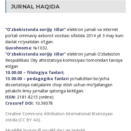
JURNAL HAQIDA
“O’zbekistonda xorijiy tillar”
elektron jurnali va internet
portali ommaviy axborot vositasi sifatida 2014 yil 3 may kuni
davlat ro’yxatidan o’tgan.
Guvohnoma:
№1032.
“O’zbekistonda xorijiy tillar”
elektron jurnali O’zbekiston
Respublikasi Oliy attestatsiya komissiyasi tomonidan tavsiya
etilgan
10.00.00 – filologiya fanlari;
13.00.00 – pedagogika fanlari
yo’nalishlari bo’yicha
dissertatsiya natijalarini chop etish uchun mo’ljallangan
yetakchi ilmiy jurnallar qatoriga kiritilgan.
ISSN:
2181-8215 (online)
Crossref DOI:
10.36078
Creative Commons Attribution International litsenziyasi
ostida (CC BY 4.0).
Mualliflik huquqi © muallif (lar) ga tegishli.