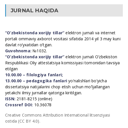
JURNAL HAQIDA
“O’zbekistonda xorijiy tillar”
elektron jurnali va internet
portali ommaviy axborot vositasi sifatida 2014 yil 3 may kuni
davlat ro’yxatidan o’tgan.
Guvohnoma:
№1032.
“O’zbekistonda xorijiy tillar”
elektron jurnali O’zbekiston
Respublikasi Oliy attestatsiya komissiyasi tomonidan tavsiya
etilgan
10.00.00 – filologiya fanlari;
13.00.00 – pedagogika fanlari
yo’nalishlari bo’yicha
dissertatsiya natijalarini chop etish uchun mo’ljallangan
yetakchi ilmiy jurnallar qatoriga kiritilgan.
ISSN:
2181-8215 (online)
Crossref DOI:
10.36078
Creative Commons Attribution International litsenziyasi
ostida (CC BY 4.0).