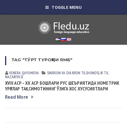
TOGGLE MENU
TAG "ТЎРТ ТУРОҚЛИ ЯМБ"
VENERA QАYUMOVА
SINXRON VА DIАXRON TILSHUNOSLIK
TIL
NАZАRIYASI
XVIII АСР – ХХ АСР БОШЛАРИ РУС ШЕЪРИЯТИДА НОМЕТРИК
УРҒУЛАР ТАҚСИМОТИНИНГ ЎЗИГА ХОС ХУСУСИЯТЛАРИ
Read More