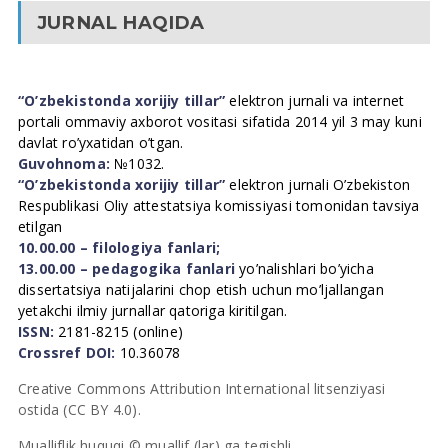
JURNAL HAQIDA
“O’zbekistonda xorijiy tillar”
elektron jurnali va internet
portali ommaviy axborot vositasi sifatida 2014 yil 3 may kuni
davlat ro’yxatidan o’tgan.
Guvohnoma:
№1032.
“O’zbekistonda xorijiy tillar”
elektron jurnali O’zbekiston
Respublikasi Oliy attestatsiya komissiyasi tomonidan tavsiya
etilgan
10.00.00 – filologiya fanlari;
13.00.00 – pedagogika fanlari
yo’nalishlari bo’yicha
dissertatsiya natijalarini chop etish uchun mo’ljallangan
yetakchi ilmiy jurnallar qatoriga kiritilgan.
ISSN:
2181-8215 (online)
Crossref DOI:
10.36078
Creative Commons Attribution International litsenziyasi
ostida (CC BY 4.0).
Mualliflik huquqi © muallif (lar) ga tegishli.