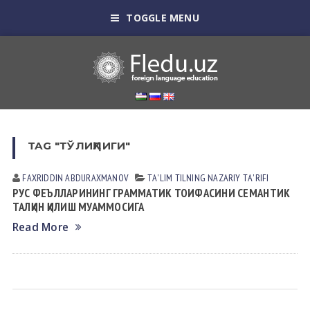
TOGGLE MENU
TAG "ТЎЛИҚЛИГИ"
FAXRIDDIN АBDURАXMАNOV
TА'LIM TILNING NАZАRIY TА'RIFI
РУС ФEЪЛЛАРИНИНГ ГРАММАТИК ТОИФАСИНИ СEМАНТИК
ТАЛҚИН ҚИЛИШ МУАММОСИГА
Read More