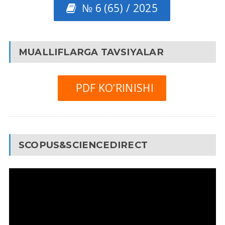
№ 6 (65) / 2025
MUALLIFLARGA TAVSIYALAR
PDF KO’RINISHI
SCOPUS&SCIENCEDIRECT
Video
Pleyer