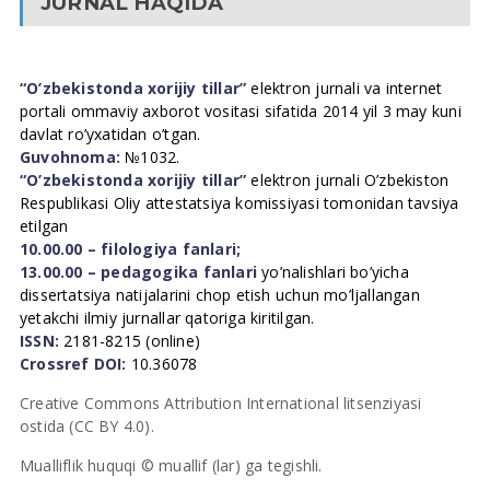
JURNAL HAQIDA
“O’zbekistonda xorijiy tillar”
elektron jurnali va internet
portali ommaviy axborot vositasi sifatida 2014 yil 3 may kuni
davlat ro’yxatidan o’tgan.
Guvohnoma:
№1032.
“O’zbekistonda xorijiy tillar”
elektron jurnali O’zbekiston
Respublikasi Oliy attestatsiya komissiyasi tomonidan tavsiya
etilgan
10.00.00 – filologiya fanlari;
13.00.00 – pedagogika fanlari
yo’nalishlari bo’yicha
dissertatsiya natijalarini chop etish uchun mo’ljallangan
yetakchi ilmiy jurnallar qatoriga kiritilgan.
ISSN:
2181-8215 (online)
Crossref DOI:
10.36078
Creative Commons Attribution International litsenziyasi
ostida (CC BY 4.0).
Mualliflik huquqi © muallif (lar) ga tegishli.