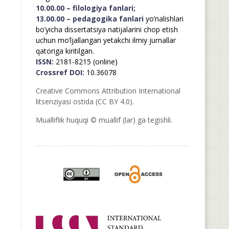
10.00.00 – filologiya fanlari;
13.00.00 – pedagogika fanlari
yo’nalishlari
bo’yicha dissertatsiya natijalarini chop etish
uchun mo’ljallangan yetakchi ilmiy jurnallar
qatoriga kiritilgan.
ISSN:
2181-8215 (online)
Crossref DOI:
10.36078
Creative Commons Attribution International
litsenziyasi ostida (CC BY 4.0).
Mualliflik huquqi © muallif (lar) ga tegishli.