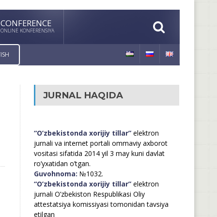
CONFERENCE
ONLINE KONFERENSIYA
ISH
JURNAL HAQIDA
“O’zbekistonda xorijiy tillar”
elektron
jurnali va internet portali ommaviy axborot
vositasi sifatida 2014 yil 3 may kuni davlat
ro’yxatidan o’tgan.
Guvohnoma:
№1032.
“O’zbekistonda xorijiy tillar”
elektron
jurnali O’zbekiston Respublikasi Oliy
attestatsiya komissiyasi tomonidan tavsiya
etilgan