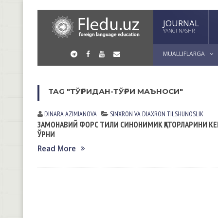
JOURNAL
YANGI NASHR
MUALLIFLARGA
TAG "ТЎҒРИДАН-ТЎҒРИ МАЪНОСИ"
DINARA АZIMJАNOVА
SINXRON VА DIАXRON TILSHUNOSLIK
ЗАМОНАВИЙ ФОРС ТИЛИ СИНОНИМИК ҚАТОРЛАРИНИ КE
ЎРНИ
Read More