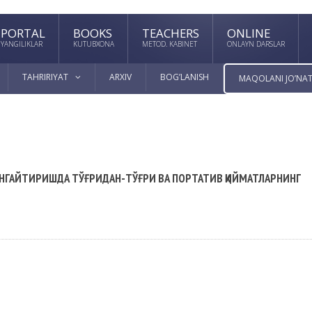
PORTAL
BOOKS
TEACHERS
ONLINE
YANGILIKLAR
KUTUBXONA
METOD. KABINET
ONLAYN DARSLAR
TAHRIRIYAT
ARXIV
BOG’LANISH
MAQOLANI JO’NAT
НГАЙТИРИШДА ТЎҒРИДАН-ТЎҒРИ ВА ПОРТАТИВ ҚИЙМАТЛАРНИНГ