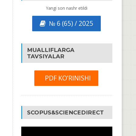
Yangi son nashr etildi
№ 6 (65) / 2025
MUALLIFLARGA
TAVSIYALAR
PDF KO’RINISHI
SCOPUS&SCIENCEDIRECT
Video
Pleyer