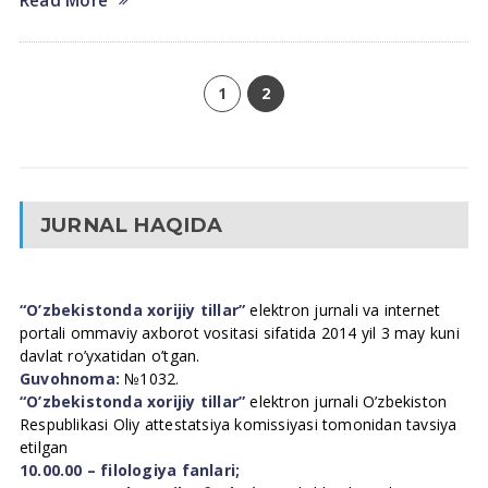
Read More
1
2
JURNAL HAQIDA
“O’zbekistonda xorijiy tillar”
elektron jurnali va internet
portali ommaviy axborot vositasi sifatida 2014 yil 3 may kuni
davlat ro’yxatidan o’tgan.
Guvohnoma:
№1032.
“O’zbekistonda xorijiy tillar”
elektron jurnali O’zbekiston
Respublikasi Oliy attestatsiya komissiyasi tomonidan tavsiya
etilgan
10.00.00 – filologiya fanlari;