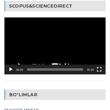
SCOPUS&SCIENCEDIRECT
Video
Pleyer
00:00
05:20
BO’LIMLAR
MUHARRIR MINBARI