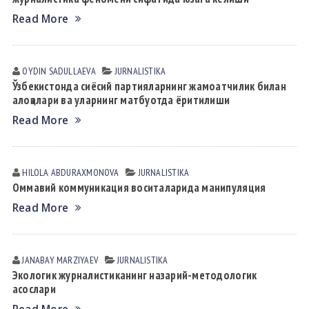
Read More
OYDIN SАDULLАEVА
JURNALISTIKA
Ўзбекистонда сиёсий партияларнинг жамоатчилик билан
алоқалари ва уларнинг матбуотда ёритилиши
Read More
HILOLA АBDURАXMONOVА
JURNALISTIKA
Оммавий коммуникация воситаларида манипуляция
Read More
JANABAY MАRZIYAEV
JURNALISTIKA
Экологик журналистиканинг назарий-методологик
асослари