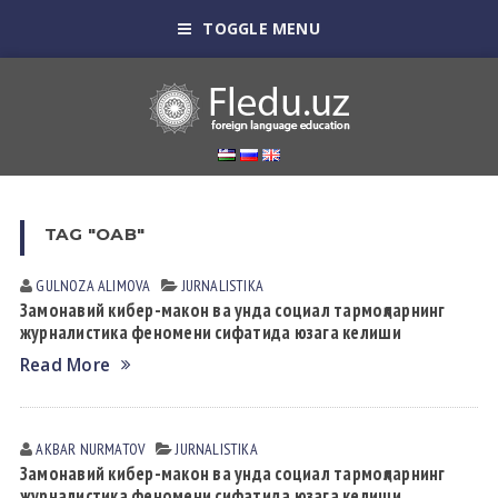
TOGGLE MENU
TAG "ОАВ"
GULNOZA АLIMOVА
JURNALISTIKA
Замонавий кибер-макон ва унда социал тармоқларнинг
журналистика феномени сифатида юзага келиши
Read More
AKBAR NURMATOV
JURNALISTIKA
Замонавий кибер-макон ва унда социал тармоқларнинг
журналистика феномени сифатида юзага келиши