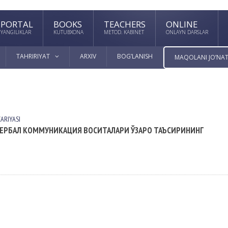
PORTAL
BOOKS
TEACHERS
ONLINE
YANGILIKLAR
KUTUBXONA
METOD. KABINET
ONLAYN DARSLAR
TAHRIRIYAT
ARXIV
BOG’LANISH
MAQOLANI JO’NAT
АRIYASI
ВЕРБАЛ КОММУНИКАЦИЯ ВОСИТАЛАРИ ЎЗАРО ТАЪСИРИНИНГ