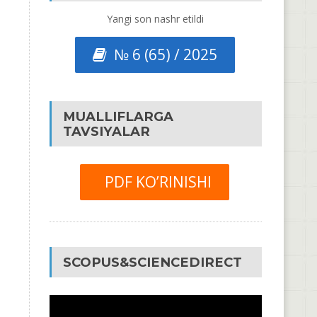
Yangi son nashr etildi
№ 6 (65) / 2025
MUALLIFLARGA
TAVSIYALAR
PDF KO’RINISHI
SCOPUS&SCIENCEDIRECT
Video
Pleyer