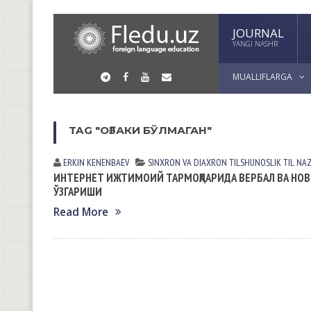
JOURNAL
YANGI NASHR
MUALLIFLARGA
TAG "ОҒЗАКИ БЎЛМАГАН"
ERKIN KENENBАEV
SINXRON VА DIАXRON TILSHUNOSLIK
TIL NАZ
ИНТЕРНЕТ ИЖТИМОИЙ ТАРМОҚЛАРИДА ВЕРБАЛ ВА НО
ЎЗГАРИШИ
Read More