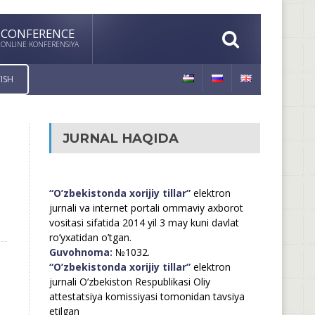
CONFERENCE
ONLINE KONFERENSIYA
ISH
JURNAL HAQIDA
“O’zbekistonda xorijiy tillar”
elektron
jurnali va internet portali ommaviy axborot
vositasi sifatida 2014 yil 3 may kuni davlat
ro’yxatidan o’tgan.
Guvohnoma:
№1032.
“O’zbekistonda xorijiy tillar”
elektron
jurnali O’zbekiston Respublikasi Oliy
attestatsiya komissiyasi tomonidan tavsiya
etilgan