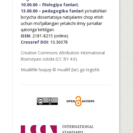
10.00.00 – filologiya fanlari;
13.00.00 – pedagogika fanlari
yo’nalishlari
bo’yicha dissertatsiya natijalarini chop etish
uchun mo’ljallangan yetakchi ilmiy jurnallar
qatoriga kiritilgan.
ISSN:
2181-8215 (online)
Crossref DOI:
10.36078
Creative Commons Attribution International
litsenziyasi ostida (CC BY 4.0).
Mualliflik huquqi © muallif (lar) ga tegishli.