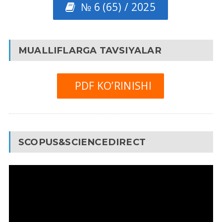
№ 6 (65) / 2025
MUALLIFLARGA TAVSIYALAR
PDF KO’RINISHI
SCOPUS&SCIENCEDIRECT
Video
Pleyer