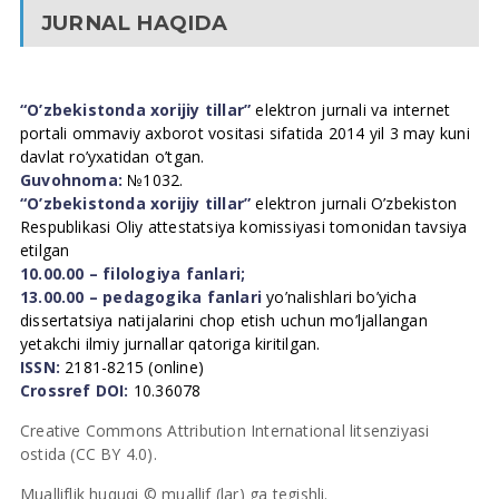
JURNAL HAQIDA
“O’zbekistonda xorijiy tillar”
elektron jurnali va internet
portali ommaviy axborot vositasi sifatida 2014 yil 3 may kuni
davlat ro’yxatidan o’tgan.
Guvohnoma:
№1032.
“O’zbekistonda xorijiy tillar”
elektron jurnali O’zbekiston
Respublikasi Oliy attestatsiya komissiyasi tomonidan tavsiya
etilgan
10.00.00 – filologiya fanlari;
13.00.00 – pedagogika fanlari
yo’nalishlari bo’yicha
dissertatsiya natijalarini chop etish uchun mo’ljallangan
yetakchi ilmiy jurnallar qatoriga kiritilgan.
ISSN:
2181-8215 (online)
Crossref DOI:
10.36078
Creative Commons Attribution International litsenziyasi
ostida (CC BY 4.0).
Mualliflik huquqi © muallif (lar) ga tegishli.