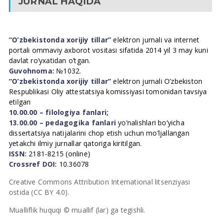
JURNAL HAQIDA
“O’zbekistonda xorijiy tillar”
elektron jurnali va internet
portali ommaviy axborot vositasi sifatida 2014 yil 3 may kuni
davlat ro’yxatidan o’tgan.
Guvohnoma:
№1032.
“O’zbekistonda xorijiy tillar”
elektron jurnali O’zbekiston
Respublikasi Oliy attestatsiya komissiyasi tomonidan tavsiya
etilgan
10.00.00 – filologiya fanlari;
13.00.00 – pedagogika fanlari
yo’nalishlari bo’yicha
dissertatsiya natijalarini chop etish uchun mo’ljallangan
yetakchi ilmiy jurnallar qatoriga kiritilgan.
ISSN:
2181-8215 (online)
Crossref DOI:
10.36078
Creative Commons Attribution International litsenziyasi
ostida (CC BY 4.0).
Mualliflik huquqi © muallif (lar) ga tegishli.