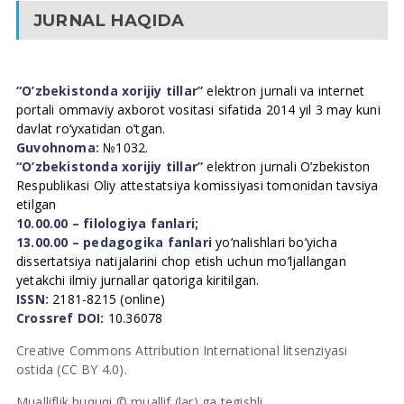
JURNAL HAQIDA
“O’zbekistonda xorijiy tillar”
elektron jurnali va internet
portali ommaviy axborot vositasi sifatida 2014 yil 3 may kuni
davlat ro’yxatidan o’tgan.
Guvohnoma:
№1032.
“O’zbekistonda xorijiy tillar”
elektron jurnali O’zbekiston
Respublikasi Oliy attestatsiya komissiyasi tomonidan tavsiya
etilgan
10.00.00 – filologiya fanlari;
13.00.00 – pedagogika fanlari
yo’nalishlari bo’yicha
dissertatsiya natijalarini chop etish uchun mo’ljallangan
yetakchi ilmiy jurnallar qatoriga kiritilgan.
ISSN:
2181-8215 (online)
Crossref DOI:
10.36078
Creative Commons Attribution International litsenziyasi
ostida (CC BY 4.0).
Mualliflik huquqi © muallif (lar) ga tegishli.