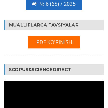
№ 6 (65) / 2025
MUALLIFLARGA TAVSIYALAR
PDF KO’RINISHI
SCOPUS&SCIENCEDIRECT
Video
Pleyer