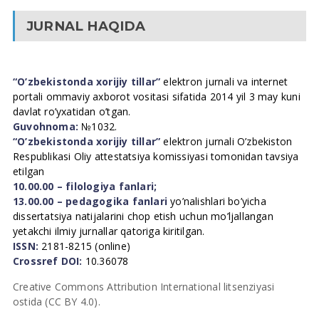
JURNAL HAQIDA
“O’zbekistonda xorijiy tillar”
elektron jurnali va internet
portali ommaviy axborot vositasi sifatida 2014 yil 3 may kuni
davlat ro’yxatidan o’tgan.
Guvohnoma:
№1032.
“O’zbekistonda xorijiy tillar”
elektron jurnali O’zbekiston
Respublikasi Oliy attestatsiya komissiyasi tomonidan tavsiya
etilgan
10.00.00 – filologiya fanlari;
13.00.00 – pedagogika fanlari
yo’nalishlari bo’yicha
dissertatsiya natijalarini chop etish uchun mo’ljallangan
yetakchi ilmiy jurnallar qatoriga kiritilgan.
ISSN:
2181-8215 (online)
Crossref DOI:
10.36078
Creative Commons Attribution International litsenziyasi
ostida (CC BY 4.0).