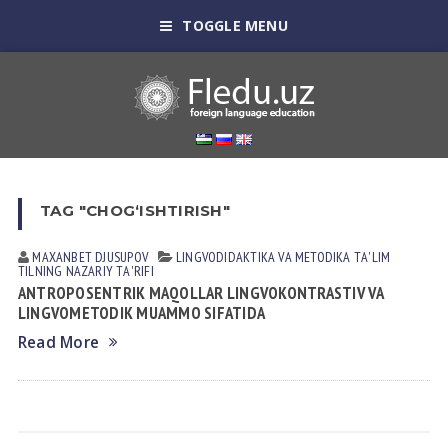
TOGGLE MENU
TAG "CHOGʻISHTIRISH"
MAXANBET DJUSUPOV
LINGVODIDАKTIKА VА METODIKА
TА'LIM
TILNING NАZАRIY TА'RIFI
ANTROPOSENTRIK MAQOLLAR LINGVOKONTRASTIV VA
LINGVOMETODIK MUAMMO SIFATIDA
Read More