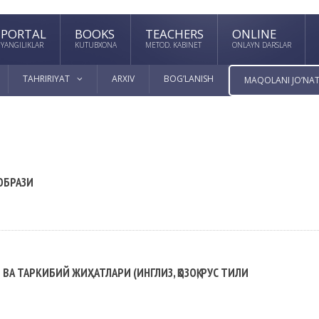
PORTAL
BOOKS
TEACHERS
ONLINE
YANGILIKLAR
KUTUBXONA
METOD. KABINET
ONLAYN DARSLAR
TAHRIRIYAT
ARXIV
BOG’LANISH
MAQOLANI JO’NAT
ОБРАЗИ
А ТАРКИБИЙ ЖИҲАТЛАРИ (ИНГЛИЗ, ҚОЗОҚ, РУС ТИЛИ