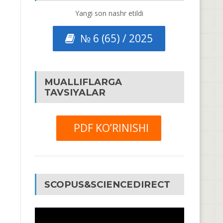
Yangi son nashr etildi
№ 6 (65) / 2025
MUALLIFLARGA
TAVSIYALAR
PDF KO’RINISHI
SCOPUS&SCIENCEDIRECT
Video
Pleyer