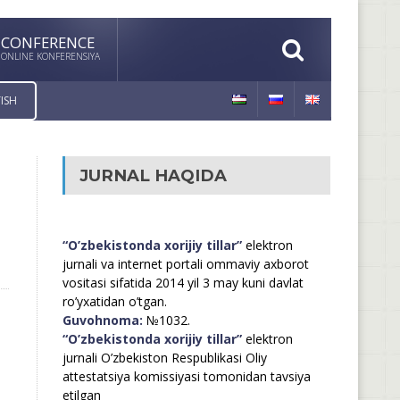
CONFERENCE
ONLINE KONFERENSIYA
ISH
JURNAL HAQIDA
“O’zbekistonda xorijiy tillar”
elektron
jurnali va internet portali ommaviy axborot
vositasi sifatida 2014 yil 3 may kuni davlat
ro’yxatidan o’tgan.
Guvohnoma:
№1032.
“O’zbekistonda xorijiy tillar”
elektron
jurnali O’zbekiston Respublikasi Oliy
attestatsiya komissiyasi tomonidan tavsiya
etilgan