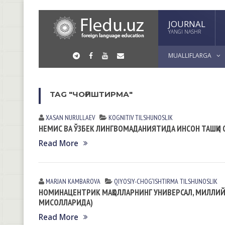
JOURNAL
YANGI NASHR
MUALLIFLARGA
TAG "ЧОҒИШТИРМА"
XASAN NURULLАEV
KOGNITIV TILSHUNOSLIK
НЕМИС ВА ЎЗБЕК ЛИНГВОМАДАНИЯТИДА ИНСОН ТАШҚИ 
Read More
MARJAN KАMBАROVА
QIYOSIY-CHOG‘ISHTIRMA TILSHUNOSLIK
НОМИНАЦЕНТРИК МАҚОЛЛАРНИНГ УНИВЕРСАЛ, МИЛЛИЙ В
МИСОЛЛАРИДА)
Read More