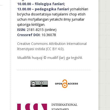
10.00.00 – filologiya fanlari;
13.00.00 – pedagogika fanlari
yo’nalishlari
bo’yicha dissertatsiya natijalarini chop etish
uchun mo’ljallangan yetakchi ilmiy jurnallar
qatoriga kiritilgan.
ISSN:
2181-8215 (online)
Crossref DOI:
10.36078
Creative Commons Attribution International
litsenziyasi ostida (CC BY 4.0).
Mualliflik huquqi © muallif (lar) ga tegishli.