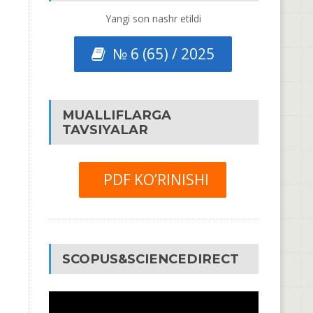
Yangi son nashr etildi
№ 6 (65) / 2025
MUALLIFLARGA
TAVSIYALAR
PDF KO’RINISHI
SCOPUS&SCIENCEDIRECT
Video
Pleyer