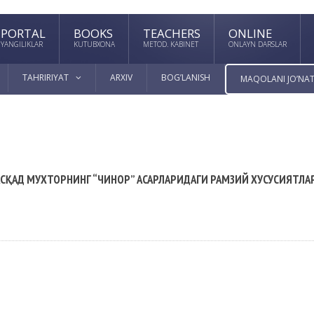
PORTAL
BOOKS
TEACHERS
ONLINE
YANGILIKLAR
KUTUBXONA
METOD. KABINET
ONLAYN DARSLAR
TAHRIRIYAT
ARXIV
BOG’LANISH
MAQOLANI JO’NAT
АСҚАД МУХТОРНИНГ “ЧИНОР” АСАРЛАРИДАГИ РАМЗИЙ ХУСУСИЯТЛА