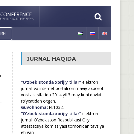
CONFERENCE
ONLINE KONFERENSIYA
ISH
JURNAL HAQIDA
Р
“O’zbekistonda xorijiy tillar”
elektron
jurnali va internet portali ommaviy axborot
vositasi sifatida 2014 yil 3 may kuni davlat
ro’yxatidan o’tgan.
Guvohnoma:
№1032.
“O’zbekistonda xorijiy tillar”
elektron
jurnali O’zbekiston Respublikasi Oliy
attestatsiya komissiyasi tomonidan tavsiya
etilgan