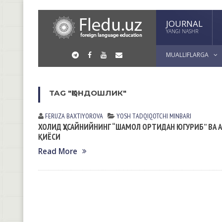
JOURNAL
YANGI NASHR
MUALLIFLARGA
TAG "ҚОНДОШЛИК"
FERUZA BАXTIYОROVА
YOSH TАDQIQOTCHI MINBАRI
ХОЛИД ҲУСАЙНИЙНИНГ “ШАМОЛ ОРТИДАН ЮГУРИБ” ВА 
ҚИЁСИ
Read More