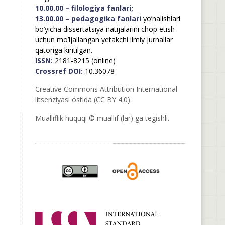
10.00.00 – filologiya fanlari;
13.00.00 – pedagogika fanlari
yo’nalishlari
bo’yicha dissertatsiya natijalarini chop etish
uchun mo’ljallangan yetakchi ilmiy jurnallar
qatoriga kiritilgan.
ISSN:
2181-8215 (online)
Crossref DOI:
10.36078
Creative Commons Attribution International
litsenziyasi ostida (CC BY 4.0).
Mualliflik huquqi © muallif (lar) ga tegishli.