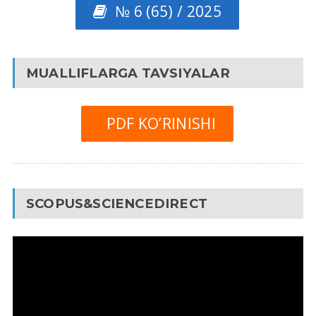
№ 6 (65) / 2025
MUALLIFLARGA TAVSIYALAR
PDF KO’RINISHI
SCOPUS&SCIENCEDIRECT
Video
Pleyer