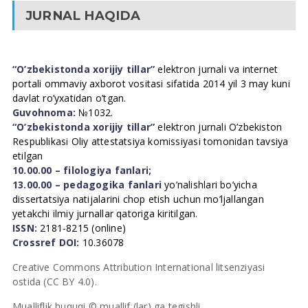
JURNAL HAQIDA
“O’zbekistonda xorijiy tillar”
elektron jurnali va internet
portali ommaviy axborot vositasi sifatida 2014 yil 3 may kuni
davlat ro’yxatidan o’tgan.
Guvohnoma:
№1032.
“O’zbekistonda xorijiy tillar”
elektron jurnali O’zbekiston
Respublikasi Oliy attestatsiya komissiyasi tomonidan tavsiya
etilgan
10.00.00 – filologiya fanlari;
13.00.00 – pedagogika fanlari
yo’nalishlari bo’yicha
dissertatsiya natijalarini chop etish uchun mo’ljallangan
yetakchi ilmiy jurnallar qatoriga kiritilgan.
ISSN:
2181-8215 (online)
Crossref DOI:
10.36078
Creative Commons Attribution International litsenziyasi
ostida (CC BY 4.0).
Mualliflik huquqi © muallif (lar) ga tegishli.