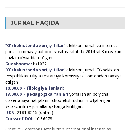
JURNAL HAQIDA
“O’zbekistonda xorijiy tillar”
elektron jurnali va internet
portali ommaviy axborot vositasi sifatida 2014 yil 3 may kuni
davlat ro’yxatidan o’tgan.
Guvohnoma:
№1032.
“O’zbekistonda xorijiy tillar”
elektron jurnali O’zbekiston
Respublikasi Oliy attestatsiya komissiyasi tomonidan tavsiya
etilgan
10.00.00 – filologiya fanlari;
13.00.00 – pedagogika fanlari
yo’nalishlari bo’yicha
dissertatsiya natijalarini chop etish uchun mo’ljallangan
yetakchi ilmiy jurnallar qatoriga kiritilgan.
ISSN:
2181-8215 (online)
Crossref DOI:
10.36078
Creative Commons Attribution International litsenziyasi