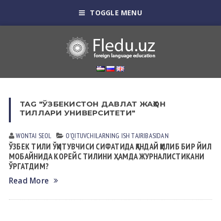
TOGGLE MENU
TAG "ЎЗБЕКИСТОН ДАВЛАТ ЖАҲОН
ТИЛЛАРИ УНИВЕРСИТЕТИ"
WONTAI SEOL
OʼQITUVCHILАRNING ISH TАJRIBАSIDАN
ЎЗБЕК ТИЛИ ЎҚИТУВЧИСИ СИФАТИДА ҚАНДАЙ ҚИЛИБ БИР ЙИЛ
МОБАЙНИДА КОРЕЙС ТИЛИНИ ҲАМДА ЖУРНАЛИСТИКАНИ
ЎРГАТДИМ?
Read More