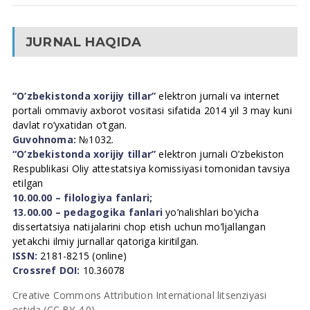
JURNAL HAQIDA
“O’zbekistonda xorijiy tillar”
elektron jurnali va internet
portali ommaviy axborot vositasi sifatida 2014 yil 3 may kuni
davlat ro’yxatidan o’tgan.
Guvohnoma:
№1032.
“O’zbekistonda xorijiy tillar”
elektron jurnali O’zbekiston
Respublikasi Oliy attestatsiya komissiyasi tomonidan tavsiya
etilgan
10.00.00 – filologiya fanlari;
13.00.00 – pedagogika fanlari
yo’nalishlari bo’yicha
dissertatsiya natijalarini chop etish uchun mo’ljallangan
yetakchi ilmiy jurnallar qatoriga kiritilgan.
ISSN:
2181-8215 (online)
Crossref DOI:
10.36078
Creative Commons Attribution International litsenziyasi
ostida (CC BY 4.0).