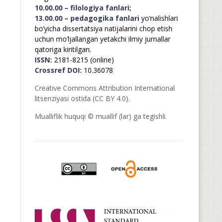
10.00.00 – filologiya fanlari;
13.00.00 – pedagogika fanlari
yo’nalishlari
bo’yicha dissertatsiya natijalarini chop etish
uchun mo’ljallangan yetakchi ilmiy jurnallar
qatoriga kiritilgan.
ISSN:
2181-8215 (online)
Crossref DOI:
10.36078
Creative Commons Attribution International
litsenziyasi ostida (CC BY 4.0).
Mualliflik huquqi © muallif (lar) ga tegishli.