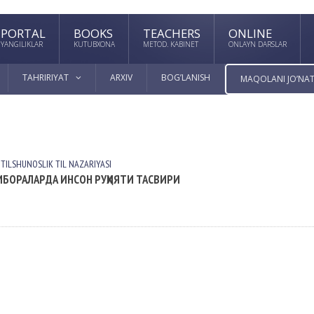
PORTAL
BOOKS
TEACHERS
ONLINE
YANGILIKLAR
KUTUBXONA
METOD. KABINET
ONLAYN DARSLAR
TAHRIRIYAT
ARXIV
BOG’LANISH
MAQOLANI JO’NAT
 TILSHUNOSLIK
TIL NАZАRIYASI
БОРАЛАРДА ИНСОН РУҲИЯТИ ТАСВИРИ