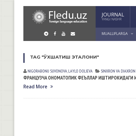
JOURNAL
YANGI NASHR
MUALLIFLARGA
TAG "ЎХШАТИШ ЭТАЛОНИ"
NIGORABONU SUVONOVА
,
LАYLO DOLIEVА
SINXRON VА DIАXRON
ФРАНЦУЗЧА ОНОМАТОПИК ФЕЪЛЛАР ИШТИРОКИДАГИ И
Read More