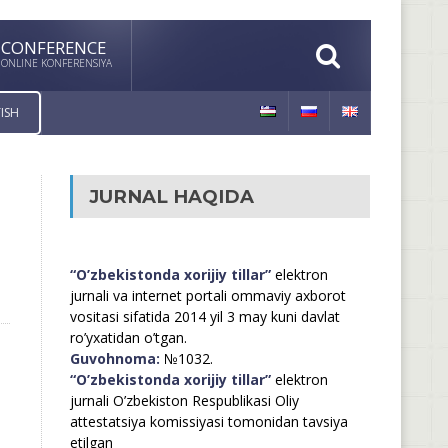
CONFERENCE
ONLINE KONFERENSIYA
ISH
JURNAL HAQIDA
“O’zbekistonda xorijiy tillar”
elektron
jurnali va internet portali ommaviy axborot
vositasi sifatida 2014 yil 3 may kuni davlat
ro’yxatidan o’tgan.
Guvohnoma:
№1032.
“O’zbekistonda xorijiy tillar”
elektron
jurnali O’zbekiston Respublikasi Oliy
attestatsiya komissiyasi tomonidan tavsiya
etilgan