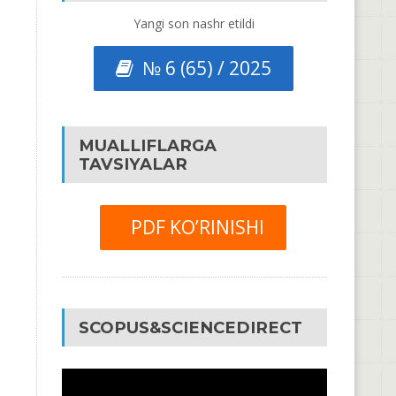
Yangi son nashr etildi
№ 6 (65) / 2025
MUALLIFLARGA
TAVSIYALAR
PDF KO’RINISHI
SCOPUS&SCIENCEDIRECT
Video
Pleyer