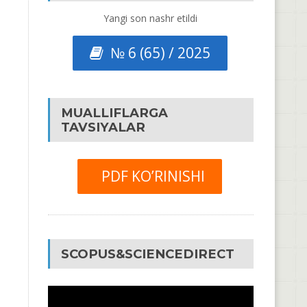
Yangi son nashr etildi
№ 6 (65) / 2025
MUALLIFLARGA
TAVSIYALAR
PDF KO’RINISHI
SCOPUS&SCIENCEDIRECT
Video
Pleyer