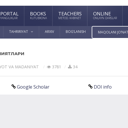
PORTAL
BOOKS
TEACHERS
ONLINE
YANGILIKLAR
KUTUBXONA
METOD. KABINET
ONLAYN DARSLAR
TAHRIRIYAT
ARXIV
BOG’LANISH
MAQOLANI JO’NAT
НИЯТЛАРИ
YOT VА MАDАNIYAT
3781
34
Google Scholar
DOI info