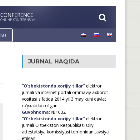
CONFERENCE
ONLINE KONFERENSIYA
ISH
JURNAL HAQIDA
“O’zbekistonda xorijiy tillar”
elektron
jurnali va internet portali ommaviy axborot
vositasi sifatida 2014 yil 3 may kuni davlat
ro’yxatidan o’tgan.
Guvohnoma:
№1032.
“O’zbekistonda xorijiy tillar”
elektron
jurnali O’zbekiston Respublikasi Oliy
attestatsiya komissiyasi tomonidan tavsiya
etilgan