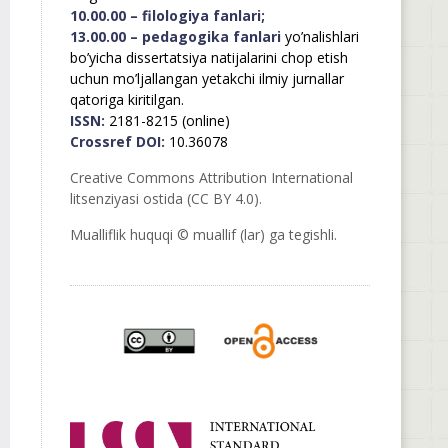
10.00.00 – filologiya fanlari;
13.00.00 – pedagogika fanlari
yo’nalishlari
bo’yicha dissertatsiya natijalarini chop etish
uchun mo’ljallangan yetakchi ilmiy jurnallar
qatoriga kiritilgan.
ISSN:
2181-8215 (online)
Crossref DOI:
10.36078
Creative Commons Attribution International
litsenziyasi ostida (CC BY 4.0).
Mualliflik huquqi © muallif (lar) ga tegishli.