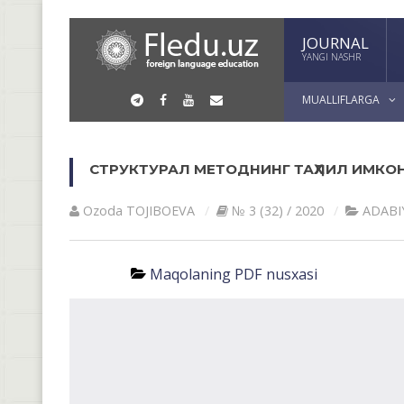
JOURNAL
YANGI NASHR
MUALLIFLARGA
СТРУКТУРАЛ МЕТОДНИНГ ТАҲЛИЛ ИМКО
Ozoda TOJIBOEVА
№ 3 (32) / 2020
АDАBI
Maqolaning PDF nusxasi