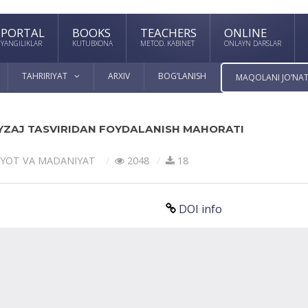
PORTAL
BOOKS
TEACHERS
ONLINE
YANGILIKLAR
KUTUBXONA
METOD. KABINET
ONLAYN DARSLAR
TAHRIRIYAT
ARXIV
BOG’LANISH
MAQOLANI JO’NAT
ZAJ TASVIRIDAN FOYDALANISH MAHORATI
IYOT VА MАDАNIYAT
2048
18
DOI info