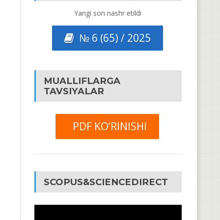
Yangi son nashr etildi
№ 6 (65) / 2025
MUALLIFLARGA
TAVSIYALAR
PDF KO’RINISHI
SCOPUS&SCIENCEDIRECT
Video
Pleyer