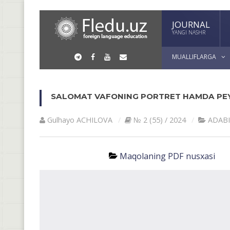
JOURNAL
YANGI NASHR
MUALLIFLARGA
SALOMAT VAFONING PORTRET HAMDA PEY
Gulhayo ACHILOVA
№ 2 (55) / 2024
АDАB
Maqolaning PDF nusxasi