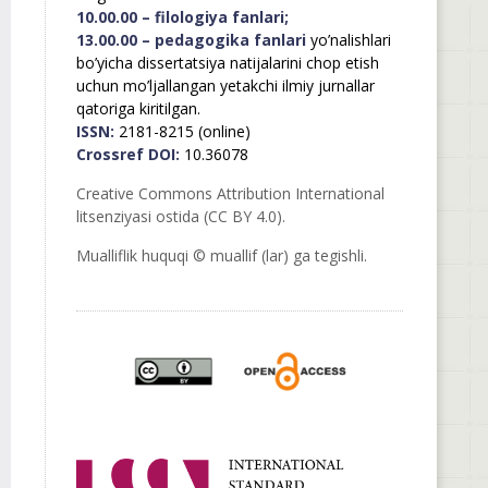
10.00.00 – filologiya fanlari;
13.00.00 – pedagogika fanlari
yo’nalishlari
bo’yicha dissertatsiya natijalarini chop etish
uchun mo’ljallangan yetakchi ilmiy jurnallar
qatoriga kiritilgan.
ISSN:
2181-8215 (online)
Crossref DOI:
10.36078
Creative Commons Attribution International
litsenziyasi ostida (CC BY 4.0).
Mualliflik huquqi © muallif (lar) ga tegishli.