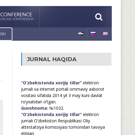
CONFERENCE
ONLINE KONFERENSIYA
ISH
JURNAL HAQIDA
“O’zbekistonda xorijiy tillar”
elektron
jurnali va internet portali ommaviy axborot
vositasi sifatida 2014 yil 3 may kuni davlat
ro’yxatidan o’tgan.
Guvohnoma:
№1032.
“O’zbekistonda xorijiy tillar”
elektron
jurnali O’zbekiston Respublikasi Oliy
attestatsiya komissiyasi tomonidan tavsiya
etilgan