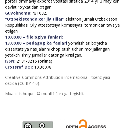
portali ommaviy axborot vositasi sifatida 2014 yil 3 may kuni
davlat ro’yxatidan o’tgan.
Guvohnoma:
№1032.
“O’zbekistonda xorijiy tillar”
elektron jurnali O’zbekiston
Respublikasi Oliy attestatsiya komissiyasi tomonidan tavsiya
etilgan
10.00.00 – filologiya fanlari;
13.00.00 – pedagogika fanlari
yo’nalishlari bo’yicha
dissertatsiya natijalarini chop etish uchun mo’ljallangan
yetakchi ilmiy jurnallar qatoriga kiritilgan.
ISSN:
2181-8215 (online)
Crossref DOI:
10.36078
Creative Commons Attribution International litsenziyasi
ostida (CC BY 4.0).
Mualliflik huquqi © muallif (lar) ga tegishli.