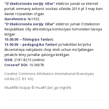
“O’zbekistonda xorijiy tillar”
elektron jurnali va internet
portali ommaviy axborot vositasi sifatida 2014 yil 3 may kuni
davlat ro’yxatidan o’tgan.
Guvohnoma:
№1032.
“O’zbekistonda xorijiy tillar”
elektron jurnali O’zbekiston
Respublikasi Oliy attestatsiya komissiyasi tomonidan tavsiya
etilgan
10.00.00 – filologiya fanlari;
13.00.00 – pedagogika fanlari
yo’nalishlari bo’yicha
dissertatsiya natijalarini chop etish uchun mo’ljallangan
yetakchi ilmiy jurnallar qatoriga kiritilgan.
ISSN:
2181-8215 (online)
Crossref DOI:
10.36078
Creative Commons Attribution International litsenziyasi
ostida (CC BY 4.0).
Mualliflik huquqi © muallif (lar) ga tegishli.