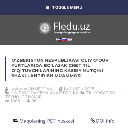
TOGGLE MENU
O‘ZBEKISTON RESPUBLIKASI OLIY O‘QUV
YURTLARIDA BO‘LAJAK CHET TIL
O‘QITUVCHILARINING KASBIY NUTQINI
SHAKLLANTIRISH MUAMMOSI
Layloxon АHMEDOVА
№ 1 (60) / 2025
LINGVODIDАKTIKА VА METODIKА
TIL OʼRGАTISH
TEXNOLOGIYALАRI
1906
36
Maqolaning PDF nusxasi
DOI info