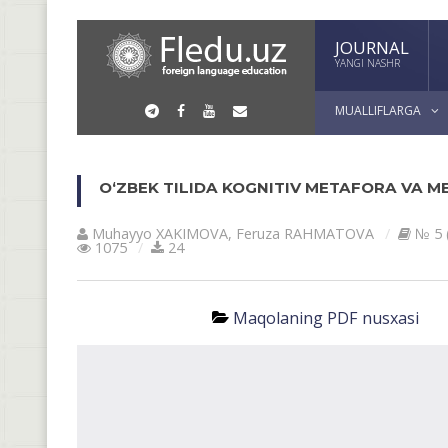
JOURNAL
YANGI NASHR
MUALLIFLARGA
O‘ZBEK TILIDA KOGNITIV METAFORA VA M
Muhayyo XAKIMOVA
,
Feruza RAHMATOVA
№ 5 
1075
24
Maqolaning PDF nusxasi