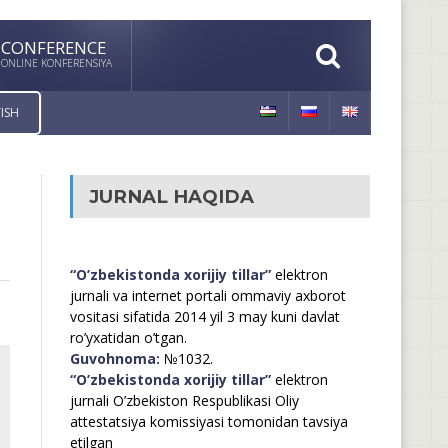
CONFERENCE
ONLINE KONFERENSIYA
ISH
JURNAL HAQIDA
“O’zbekistonda xorijiy tillar”
elektron
jurnali va internet portali ommaviy axborot
vositasi sifatida 2014 yil 3 may kuni davlat
ro’yxatidan o’tgan.
Guvohnoma:
№1032.
“O’zbekistonda xorijiy tillar”
elektron
jurnali O’zbekiston Respublikasi Oliy
attestatsiya komissiyasi tomonidan tavsiya
etilgan