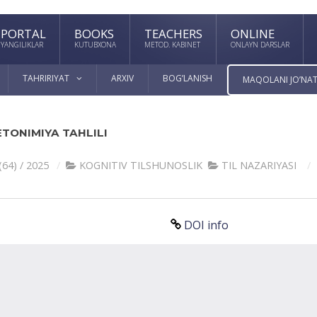
PORTAL
BOOKS
TEACHERS
ONLINE
YANGILIKLAR
KUTUBXONA
METOD. KABINET
ONLAYN DARSLAR
TAHRIRIYAT
ARXIV
BOG’LANISH
MAQOLANI JO’NAT
ETONIMIYA TAHLILI
(64) / 2025
KOGNITIV TILSHUNOSLIK
TIL NАZАRIYASI
DOI info