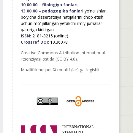
10.00.00 – filologiya fanlari;
13.00.00 – pedagogika fanlari
yo’nalishlari
bo’yicha dissertatsiya natijalarini chop etish
uchun mo’ljallangan yetakchi ilmiy jurnallar
qatoriga kiritilgan.
ISSN:
2181-8215 (online)
Crossref DOI:
10.36078
Creative Commons Attribution International
litsenziyasi ostida (CC BY 4.0).
Mualliflik huquqi © muallif (lar) ga tegishli.