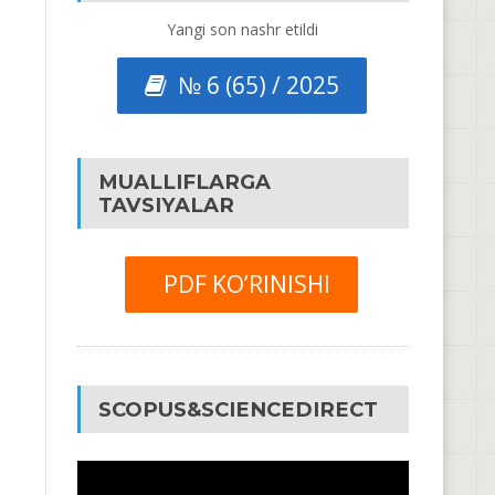
Yangi son nashr etildi
№ 6 (65) / 2025
MUALLIFLARGA
TAVSIYALAR
PDF KO’RINISHI
SCOPUS&SCIENCEDIRECT
Video
Pleyer