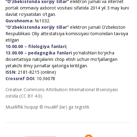
“O’zbekistonda xorijiy tillar”
elektron jurnali va internet
portali ommaviy axborot vositasi sifatida 2014 yil 3 may kuni
davlat ro’yxatidan o’tgan.
Guvohnoma:
№1032.
“O’zbekistonda xorijiy tillar”
elektron jurnali O’zbekiston
Respublikasi Oliy attestatsiya komissiyasi tomonidan tavsiya
etilgan
10.00.00 – filologiya fanlari;
13.00.00 – pedagogika fanlari
yo’nalishlari bo’yicha
dissertatsiya natijalarini chop etish uchun mo’ljallangan
yetakchi ilmiy jurnallar qatoriga kiritilgan.
ISSN:
2181-8215 (online)
Crossref DOI:
10.36078
Creative Commons Attribution International litsenziyasi
ostida (CC BY 4.0).
Mualliflik huquqi © muallif (lar) ga tegishli.