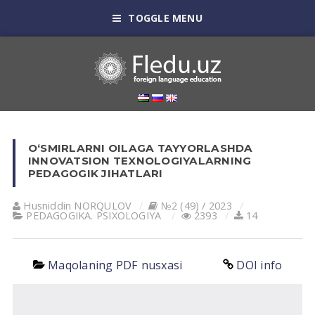
TOGGLE MENU
O‘SMIRLARNI OILAGA TAYYORLASHDA
INNOVATSION TEXNOLOGIYALARNING
PEDAGOGIK JIHATLARI
Husniddin NORQULOV
№2 (49) / 2023
PEDАGOGIKА. PSIXOLOGIYA
2393
14
Maqolaning PDF nusxasi
DOI info