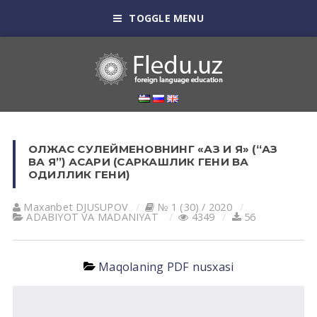
TOGGLE MENU
ОЛЖАС СУЛЕЙМЕНОВНИНГ «АЗ И Я» (“АЗ
ВА Я”) АСАРИ (САРКАШЛИК ГЕНИ ВА
ОДИЛЛИК ГЕНИ)
Maxanbet DJUSUPOV
№ 1 (30) / 2020
АDАBIYOT VА MАDАNIYAT
4349
56
Maqolaning PDF nusxasi