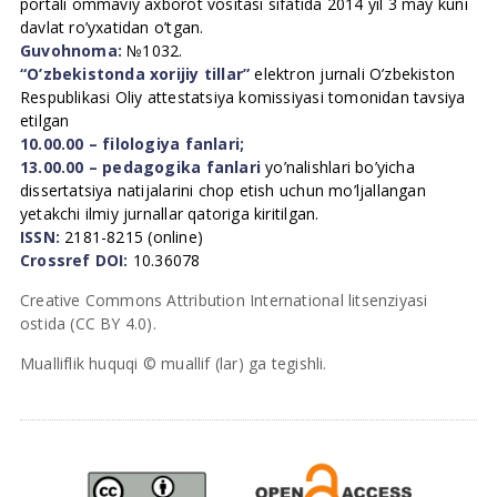
portali ommaviy axborot vositasi sifatida 2014 yil 3 may kuni
davlat ro’yxatidan o’tgan.
Guvohnoma:
№1032.
“O’zbekistonda xorijiy tillar”
elektron jurnali O’zbekiston
Respublikasi Oliy attestatsiya komissiyasi tomonidan tavsiya
etilgan
10.00.00 – filologiya fanlari;
13.00.00 – pedagogika fanlari
yo’nalishlari bo’yicha
dissertatsiya natijalarini chop etish uchun mo’ljallangan
yetakchi ilmiy jurnallar qatoriga kiritilgan.
ISSN:
2181-8215 (online)
Crossref DOI:
10.36078
Creative Commons Attribution International litsenziyasi
ostida (CC BY 4.0).
Mualliflik huquqi © muallif (lar) ga tegishli.