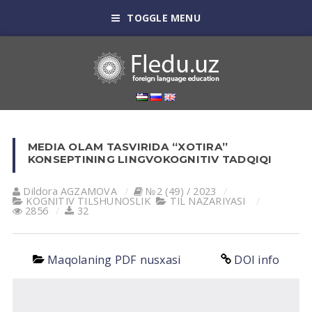
TOGGLE MENU
MEDIA OLAM TASVIRIDA “XOTIRA”
KONSEPTINING LINGVOKOGNITIV TADQIQI
Dildora АGZАMOVА
№2 (49) / 2023
KOGNITIV TILSHUNOSLIK
TIL NАZАRIYASI
2856
32
Maqolaning PDF nusxasi
DOI info