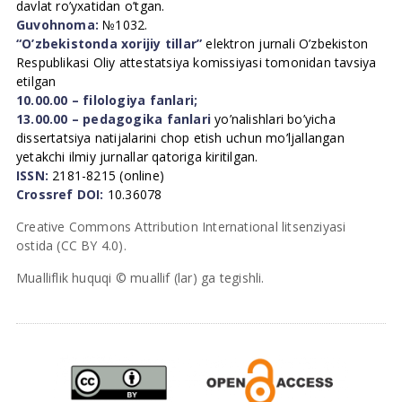
davlat ro’yxatidan o’tgan.
Guvohnoma:
№1032.
“O’zbekistonda xorijiy tillar”
elektron jurnali O’zbekiston
Respublikasi Oliy attestatsiya komissiyasi tomonidan tavsiya
etilgan
10.00.00 – filologiya fanlari;
13.00.00 – pedagogika fanlari
yo’nalishlari bo’yicha
dissertatsiya natijalarini chop etish uchun mo’ljallangan
yetakchi ilmiy jurnallar qatoriga kiritilgan.
ISSN:
2181-8215 (online)
Crossref DOI:
10.36078
Creative Commons Attribution International litsenziyasi
ostida (CC BY 4.0).
Mualliflik huquqi © muallif (lar) ga tegishli.