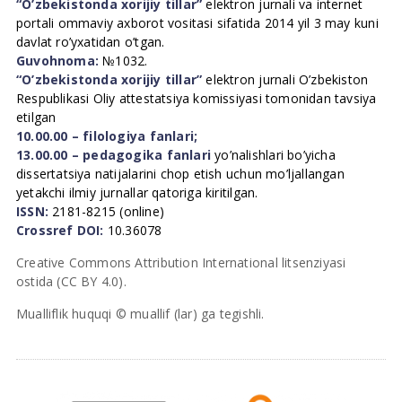
“O’zbekistonda xorijiy tillar”
elektron jurnali va internet
portali ommaviy axborot vositasi sifatida 2014 yil 3 may kuni
davlat ro’yxatidan o’tgan.
Guvohnoma:
№1032.
“O’zbekistonda xorijiy tillar”
elektron jurnali O’zbekiston
Respublikasi Oliy attestatsiya komissiyasi tomonidan tavsiya
etilgan
10.00.00 – filologiya fanlari;
13.00.00 – pedagogika fanlari
yo’nalishlari bo’yicha
dissertatsiya natijalarini chop etish uchun mo’ljallangan
yetakchi ilmiy jurnallar qatoriga kiritilgan.
ISSN:
2181-8215 (online)
Crossref DOI:
10.36078
Creative Commons Attribution International litsenziyasi
ostida (CC BY 4.0).
Mualliflik huquqi © muallif (lar) ga tegishli.