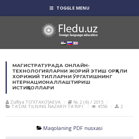
TOGGLE MENU
MАГИСТРАТУРАДА ОНЛАЙН-
ТЕХНОЛОГИЯЛАРНИ ЖОРИЙ ЭТИШ ОРҚАЛИ
ХОРИЖИЙ ТИЛЛАРНИ ЎРГАТИШНИНГ
НТЕРНАЦИОНАЛЛАШТИРИШ
ИСТИҚБОЛЛАРИ
Zulfiya TOʼXTАXOʼJАEVА
№ 2 (6) / 2015
TА'LIM TILNING NАZАRIY TА'RIFI
4556
2
Maqolaning PDF nusxasi