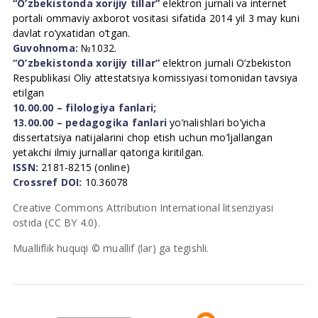
“O’zbekistonda xorijiy tillar”
elektron jurnali va internet
portali ommaviy axborot vositasi sifatida 2014 yil 3 may kuni
davlat ro’yxatidan o’tgan.
Guvohnoma:
№1032.
“O’zbekistonda xorijiy tillar”
elektron jurnali O’zbekiston
Respublikasi Oliy attestatsiya komissiyasi tomonidan tavsiya
etilgan
10.00.00 – filologiya fanlari;
13.00.00 – pedagogika fanlari
yo’nalishlari bo’yicha
dissertatsiya natijalarini chop etish uchun mo’ljallangan
yetakchi ilmiy jurnallar qatoriga kiritilgan.
ISSN:
2181-8215 (online)
Crossref DOI:
10.36078
Creative Commons Attribution International litsenziyasi
ostida (CC BY 4.0).
Mualliflik huquqi © muallif (lar) ga tegishli.