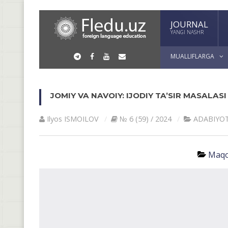
JOURNAL
YANGI NASHR
MUALLIFLARGA
JOMIY VA NAVOIY: IJODIY TA’SIR MASALAS
Ilyos ISMOILOV
№ 6 (59) / 2024
АDАBIYO
Maqo