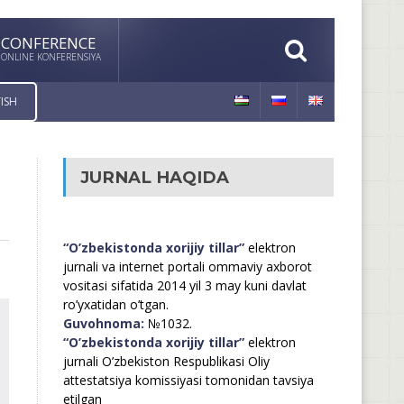
CONFERENCE
ONLINE KONFERENSIYA
ISH
JURNAL HAQIDA
“O’zbekistonda xorijiy tillar”
elektron
jurnali va internet portali ommaviy axborot
vositasi sifatida 2014 yil 3 may kuni davlat
ro’yxatidan o’tgan.
Guvohnoma:
№1032.
“O’zbekistonda xorijiy tillar”
elektron
jurnali O’zbekiston Respublikasi Oliy
attestatsiya komissiyasi tomonidan tavsiya
etilgan