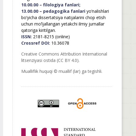
10.00.00 – filologiya fanlari;
13.00.00 – pedagogika fanlari
yo’nalishlari
bo’yicha dissertatsiya natijalarini chop etish
uchun mo’ljallangan yetakchi ilmiy jurnallar
qatoriga kiritilgan.
ISSN:
2181-8215 (online)
Crossref DOI:
10.36078
Creative Commons Attribution International
litsenziyasi ostida (CC BY 4.0).
Mualliflik huquqi © muallif (lar) ga tegishli.