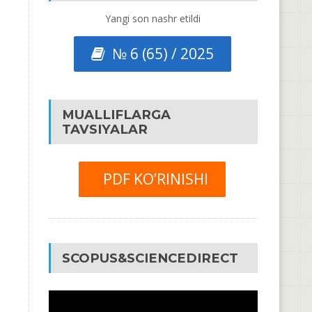
Yangi son nashr etildi
№ 6 (65) / 2025
MUALLIFLARGA
TAVSIYALAR
PDF KO’RINISHI
SCOPUS&SCIENCEDIRECT
Video
Pleyer