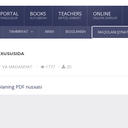
PORTAL
BOOKS
TEACHERS
ONLINE
YANGILIKLAR
KUTUBXONA
METOD. KABINET
ONLAYN DARSLAR
TAHRIRIYAT
ARXIV
BOG’LANISH
MAQOLANI JO’NAT
I XUSUSIDA
T VА MАDАNIYAT
1777
20
laning PDF nusxasi