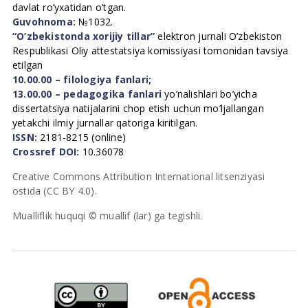
davlat ro’yxatidan o’tgan.
Guvohnoma:
№1032.
“O’zbekistonda xorijiy tillar”
elektron jurnali O’zbekiston
Respublikasi Oliy attestatsiya komissiyasi tomonidan tavsiya
etilgan
10.00.00 – filologiya fanlari;
13.00.00 – pedagogika fanlari
yo’nalishlari bo’yicha
dissertatsiya natijalarini chop etish uchun mo’ljallangan
yetakchi ilmiy jurnallar qatoriga kiritilgan.
ISSN:
2181-8215 (online)
Crossref DOI:
10.36078
Creative Commons Attribution International litsenziyasi
ostida (CC BY 4.0).
Mualliflik huquqi © muallif (lar) ga tegishli.