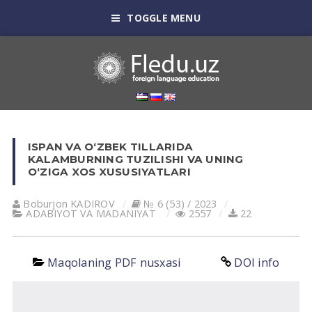
TOGGLE MENU
ISPAN VA OʻZBEK TILLARIDA
KALAMBURNING TUZILISHI VA UNING
OʻZIGA XOS XUSUSIYATLARI
Boburjon KADIROV
№ 6 (53) / 2023
АDАBIYOT VА MАDАNIYAT
2557
22
Maqolaning PDF nusxasi
DOI info