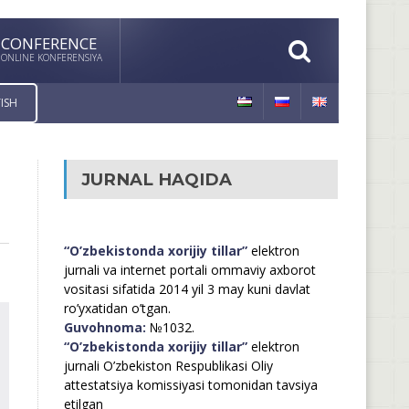
CONFERENCE
ONLINE KONFERENSIYA
ISH
JURNAL HAQIDA
“O’zbekistonda xorijiy tillar”
elektron
jurnali va internet portali ommaviy axborot
vositasi sifatida 2014 yil 3 may kuni davlat
ro’yxatidan o’tgan.
Guvohnoma:
№1032.
“O’zbekistonda xorijiy tillar”
elektron
jurnali O’zbekiston Respublikasi Oliy
attestatsiya komissiyasi tomonidan tavsiya
etilgan