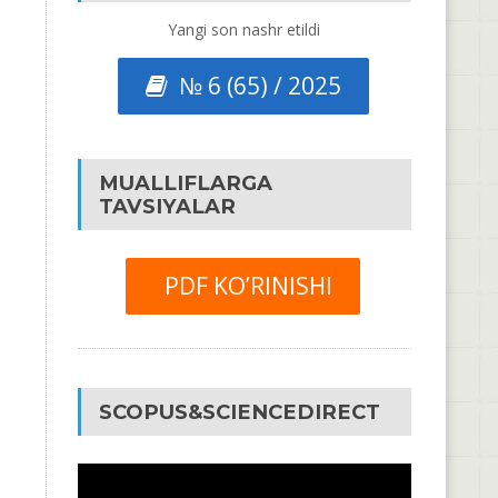
Yangi son nashr etildi
№ 6 (65) / 2025
MUALLIFLARGA
TAVSIYALAR
PDF KO’RINISHI
SCOPUS&SCIENCEDIRECT
Video
Pleyer