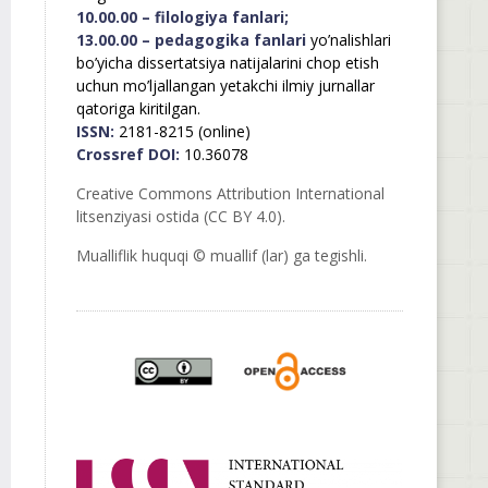
10.00.00 – filologiya fanlari;
13.00.00 – pedagogika fanlari
yo’nalishlari
bo’yicha dissertatsiya natijalarini chop etish
uchun mo’ljallangan yetakchi ilmiy jurnallar
qatoriga kiritilgan.
ISSN:
2181-8215 (online)
Crossref DOI:
10.36078
Creative Commons Attribution International
litsenziyasi ostida (CC BY 4.0).
Mualliflik huquqi © muallif (lar) ga tegishli.