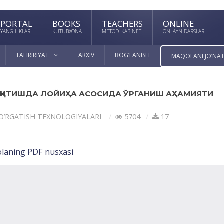
PORTAL
BOOKS
TEACHERS
ONLINE
YANGILIKLAR
KUTUBXONA
METOD. KABINET
ONLAYN DARSLAR
TAHRIRIYAT
ARXIV
BOG’LANISH
MAQOLANI JO’NAT
ЎҚИТИШДА ЛОЙИҲА АСОСИДА ЎРГАНИШ АҲАМИЯТИ
 OʼRGАTISH TEXNOLOGIYALАRI
5704
17
laning PDF nusxasi