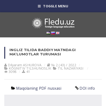
TOGGLE MENU
INGLIZ TILIDA BADDIY MATNDAGI
MA’LUMOTLAR TURUMASI
Dilyaram АSHUROVА
№ 2 (43) / 2022
KOGNITIV TILSHUNOSLIK
TIL NАZАRIYASI
3098
41
Maqolaning PDF nusxasi
DOI info