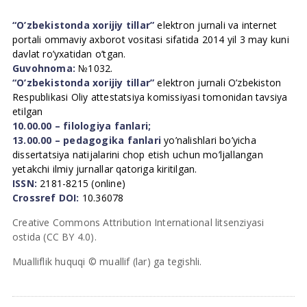
“O’zbekistonda xorijiy tillar”
elektron jurnali va internet
portali ommaviy axborot vositasi sifatida 2014 yil 3 may kuni
davlat ro’yxatidan o’tgan.
Guvohnoma:
№1032.
“O’zbekistonda xorijiy tillar”
elektron jurnali O’zbekiston
Respublikasi Oliy attestatsiya komissiyasi tomonidan tavsiya
etilgan
10.00.00 – filologiya fanlari;
13.00.00 – pedagogika fanlari
yo’nalishlari bo’yicha
dissertatsiya natijalarini chop etish uchun mo’ljallangan
yetakchi ilmiy jurnallar qatoriga kiritilgan.
ISSN:
2181-8215 (online)
Crossref DOI:
10.36078
Creative Commons Attribution International litsenziyasi
ostida (CC BY 4.0).
Mualliflik huquqi © muallif (lar) ga tegishli.