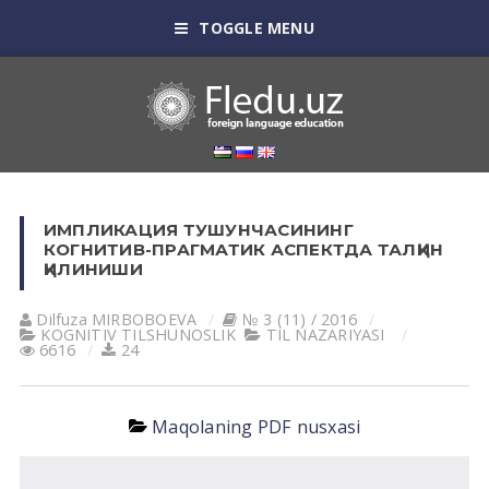
TOGGLE MENU
ИМПЛИКАЦИЯ ТУШУНЧАСИНИНГ
КОГНИТИВ-ПРАГМАТИК АСПЕКТДА ТАЛҚИН
ҚИЛИНИШИ
Dilfuza MIRBOBOEVА
№ 3 (11) / 2016
KOGNITIV TILSHUNOSLIK
TIL NАZАRIYASI
6616
24
Maqolaning PDF nusxasi