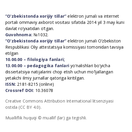
“O’zbekistonda xorijiy tillar”
elektron jurnali va internet
portali ommaviy axborot vositasi sifatida 2014 yil 3 may kuni
davlat ro’yxatidan o’tgan.
Guvohnoma:
№1032.
“O’zbekistonda xorijiy tillar”
elektron jurnali O’zbekiston
Respublikasi Oliy attestatsiya komissiyasi tomonidan tavsiya
etilgan
10.00.00 – filologiya fanlari;
13.00.00 – pedagogika fanlari
yo’nalishlari bo’yicha
dissertatsiya natijalarini chop etish uchun mo’ljallangan
yetakchi ilmiy jurnallar qatoriga kiritilgan.
ISSN:
2181-8215 (online)
Crossref DOI:
10.36078
Creative Commons Attribution International litsenziyasi
ostida (CC BY 4.0).
Mualliflik huquqi © muallif (lar) ga tegishli.