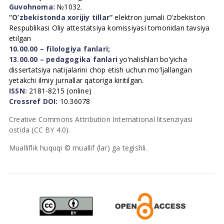
Guvohnoma:
№1032.
“O’zbekistonda xorijiy tillar”
elektron jurnali O’zbekiston
Respublikasi Oliy attestatsiya komissiyasi tomonidan tavsiya
etilgan
10.00.00 – filologiya fanlari;
13.00.00 – pedagogika fanlari
yo’nalishlari bo’yicha
dissertatsiya natijalarini chop etish uchun mo’ljallangan
yetakchi ilmiy jurnallar qatoriga kiritilgan.
ISSN:
2181-8215 (online)
Crossref DOI:
10.36078
Creative Commons Attribution International litsenziyasi
ostida (CC BY 4.0).
Mualliflik huquqi © muallif (lar) ga tegishli.