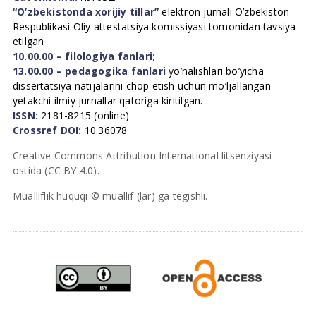
“O’zbekistonda xorijiy tillar”
elektron jurnali O’zbekiston
Respublikasi Oliy attestatsiya komissiyasi tomonidan tavsiya
etilgan
10.00.00 – filologiya fanlari;
13.00.00 – pedagogika fanlari
yo’nalishlari bo’yicha
dissertatsiya natijalarini chop etish uchun mo’ljallangan
yetakchi ilmiy jurnallar qatoriga kiritilgan.
ISSN:
2181-8215 (online)
Crossref DOI:
10.36078
Creative Commons Attribution International litsenziyasi
ostida (CC BY 4.0).
Mualliflik huquqi © muallif (lar) ga tegishli.