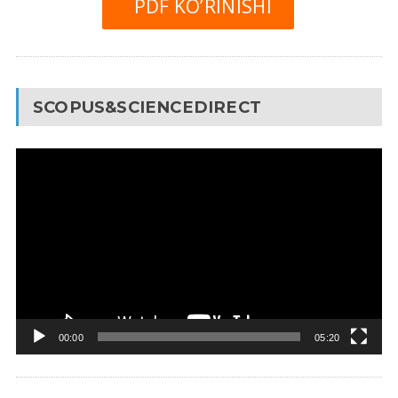
PDF KO’RINISHI
SCOPUS&SCIENCEDIRECT
Video
Pleyer
00:00
05:20