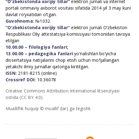
“O’zbekistonda xorijiy tillar”
elektron jurnali va internet
portali ommaviy axborot vositasi sifatida 2014 yil 3 may kuni
davlat ro’yxatidan o’tgan.
Guvohnoma:
№1032.
“O’zbekistonda xorijiy tillar”
elektron jurnali O’zbekiston
Respublikasi Oliy attestatsiya komissiyasi tomonidan tavsiya
etilgan
10.00.00 – filologiya fanlari;
13.00.00 – pedagogika fanlari
yo’nalishlari bo’yicha
dissertatsiya natijalarini chop etish uchun mo’ljallangan
yetakchi ilmiy jurnallar qatoriga kiritilgan.
ISSN:
2181-8215 (online)
Crossref DOI:
10.36078
Creative Commons Attribution International litsenziyasi
ostida (CC BY 4.0).
Mualliflik huquqi © muallif (lar) ga tegishli.