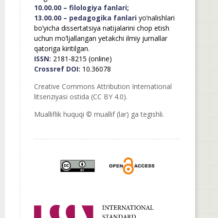
10.00.00 – filologiya fanlari;
13.00.00 – pedagogika fanlari
yo’nalishlari
bo’yicha dissertatsiya natijalarini chop etish
uchun mo’ljallangan yetakchi ilmiy jurnallar
qatoriga kiritilgan.
ISSN:
2181-8215 (online)
Crossref DOI:
10.36078
Creative Commons Attribution International
litsenziyasi ostida (CC BY 4.0).
Mualliflik huquqi © muallif (lar) ga tegishli.