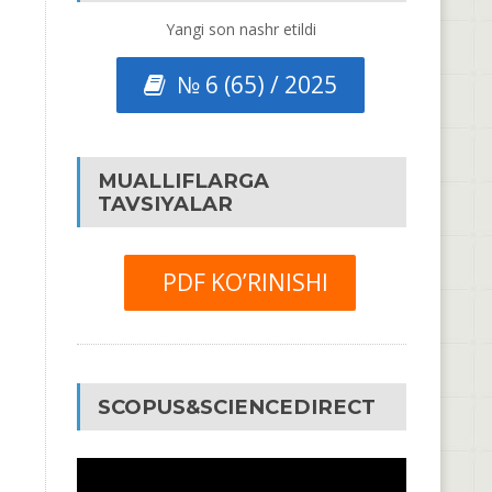
Yangi son nashr etildi
№ 6 (65) / 2025
MUALLIFLARGA
TAVSIYALAR
PDF KO’RINISHI
SCOPUS&SCIENCEDIRECT
Video
Pleyer