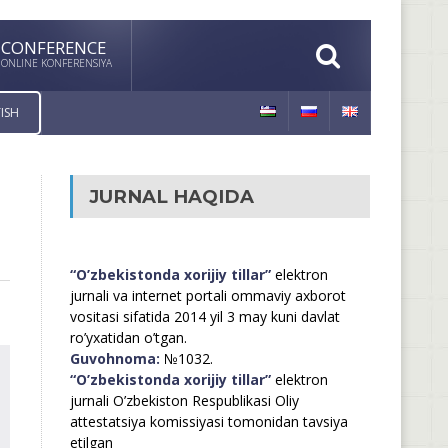
CONFERENCE
ONLINE KONFERENSIYA
ISH
JURNAL HAQIDA
“O’zbekistonda xorijiy tillar”
elektron
jurnali va internet portali ommaviy axborot
vositasi sifatida 2014 yil 3 may kuni davlat
ro’yxatidan o’tgan.
Guvohnoma:
№1032.
“O’zbekistonda xorijiy tillar”
elektron
jurnali O’zbekiston Respublikasi Oliy
attestatsiya komissiyasi tomonidan tavsiya
etilgan