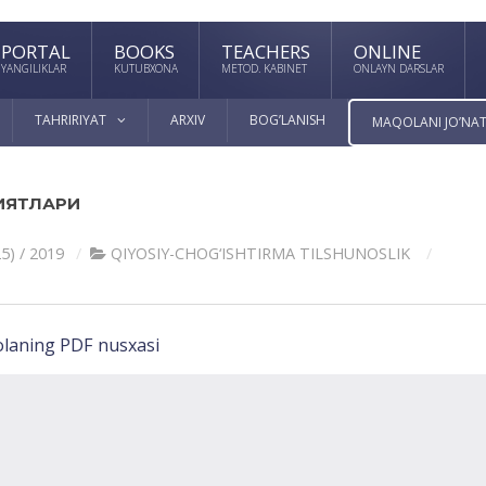
PORTAL
BOOKS
TEACHERS
ONLINE
YANGILIKLAR
KUTUBXONA
METOD. KABINET
ONLAYN DARSLAR
TAHRIRIYAT
ARXIV
BOG’LANISH
MAQOLANI JO’NAT
ИЯТЛАРИ
5) / 2019
QIYOSIY-CHOG‘ISHTIRMA TILSHUNOSLIK
laning PDF nusxasi