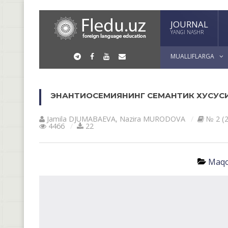
JOURNAL
YANGI NASHR
MUALLIFLARGA
ЭНАНТИОСЕМИЯНИНГ СЕМАНТИК ХУСУС
Jamila DJUMАBАEVА
,
Nazira MURODOVА
№ 2 (2
4466
22
Maqo