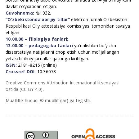
davlat ro’yxatidan o’tgan.
Guvohnoma:
№1032.
“O’zbekistonda xorijiy tillar”
elektron jurnali O’zbekiston
Respublikasi Oliy attestatsiya komissiyasi tomonidan tavsiya
etilgan
10.00.00 – filologiya fanlari;
13.00.00 – pedagogika fanlari
yo’nalishlari bo’yicha
dissertatsiya natijalarini chop etish uchun mo’ljallangan
yetakchi ilmiy jurnallar qatoriga kiritilgan.
ISSN:
2181-8215 (online)
Crossref DOI:
10.36078
Creative Commons Attribution International litsenziyasi
ostida (CC BY 4.0).
Mualliflik huquqi © muallif (lar) ga tegishli.