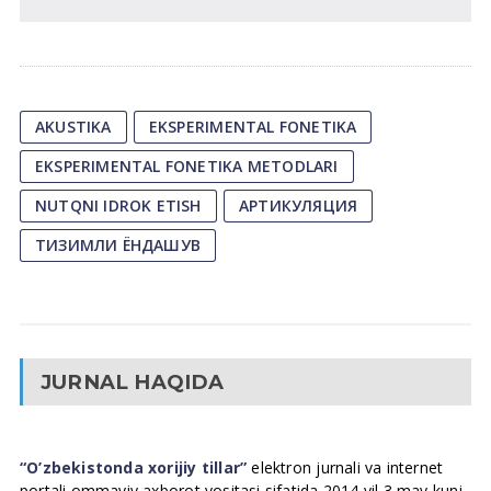
AKUSTIKA
EKSPERIMENTAL FONETIKA
EKSPERIMENTAL FONETIKA METODLARI
NUTQNI IDROK ETISH
АРТИКУЛЯЦИЯ
ТИЗИМЛИ ЁНДАШУВ
JURNAL HAQIDA
“O’zbekistonda xorijiy tillar”
elektron jurnali va internet
portali ommaviy axborot vositasi sifatida 2014 yil 3 may kuni