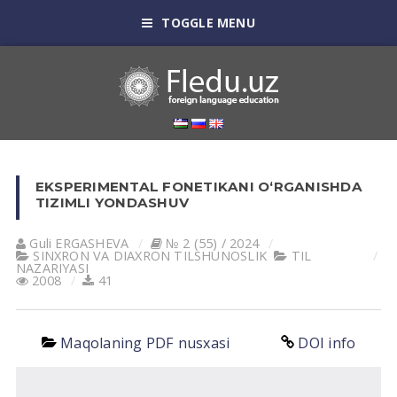
TOGGLE MENU
EKSPERIMENTAL FONETIKANI O‘RGANISHDA
TIZIMLI YONDASHUV
Guli ERGАSHEVА
№ 2 (55) / 2024
SINXRON VА DIАXRON TILSHUNOSLIK
TIL
NАZАRIYASI
2008
41
Maqolaning PDF nusxasi
DOI info