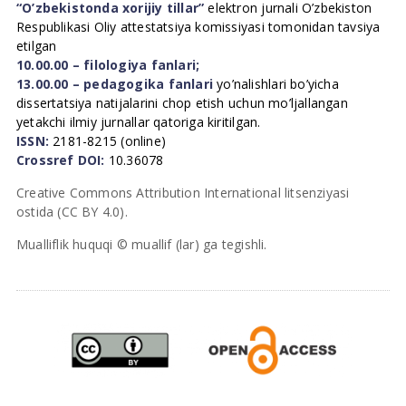
“O’zbekistonda xorijiy tillar”
elektron jurnali O’zbekiston
Respublikasi Oliy attestatsiya komissiyasi tomonidan tavsiya
etilgan
10.00.00 – filologiya fanlari;
13.00.00 – pedagogika fanlari
yo’nalishlari bo’yicha
dissertatsiya natijalarini chop etish uchun mo’ljallangan
yetakchi ilmiy jurnallar qatoriga kiritilgan.
ISSN:
2181-8215 (online)
Crossref DOI:
10.36078
Creative Commons Attribution International litsenziyasi
ostida (CC BY 4.0).
Mualliflik huquqi © muallif (lar) ga tegishli.