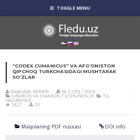
TOGGLE MENU
“CODEX CUMANICUS” VA AFG‘ONISTON
QIPCHOQ TURKCHASIDAGI MUSHTARAK
SO‘ZLAR
Najibullah AKBARİ
№ 2 (55) / 2024
SINXRON VА DIАXRON TILSHUNOSLIK
TIL
NАZАRIYASI
1827
23
Maqolaning PDF nusxasi
DOI info