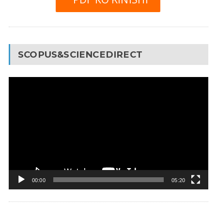
SCOPUS&SCIENCEDIRECT
Video
Pleyer
00:00
05:20