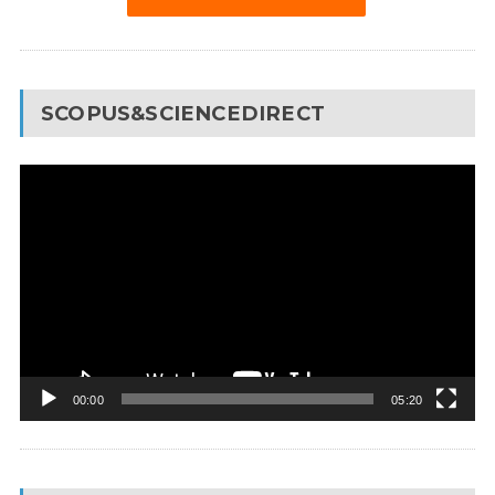
SCOPUS&SCIENCEDIRECT
Video
Pleyer
00:00
05:20