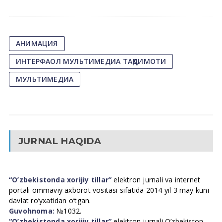
АНИМАЦИЯ
ИНТЕРФАОЛ МУЛЬТИМЕДИА ТАҚДИМОТИ
МУЛЬТИМЕДИА
JURNAL HAQIDA
“O’zbekistonda xorijiy tillar”
elektron jurnali va internet
portali ommaviy axborot vositasi sifatida 2014 yil 3 may kuni
davlat ro’yxatidan o’tgan.
Guvohnoma:
№1032.
“O’zbekistonda xorijiy tillar”
elektron jurnali O’zbekiston