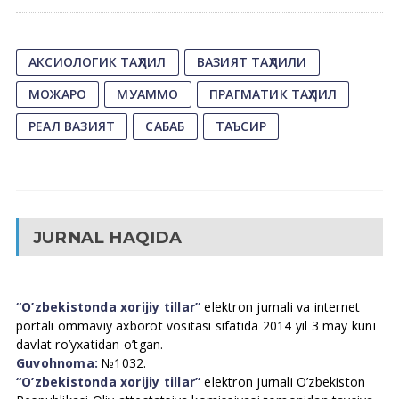
АКСИОЛОГИК ТАҲЛИЛ
ВАЗИЯТ ТАҲЛИЛИ
МОЖАРО
МУАММО
ПРАГМАТИК ТАҲЛИЛ
РЕАЛ ВАЗИЯТ
САБАБ
ТАЪСИР
JURNAL HAQIDA
“O’zbekistonda xorijiy tillar”
elektron jurnali va internet
portali ommaviy axborot vositasi sifatida 2014 yil 3 may kuni
davlat ro’yxatidan o’tgan.
Guvohnoma:
№1032.
“O’zbekistonda xorijiy tillar”
elektron jurnali O’zbekiston