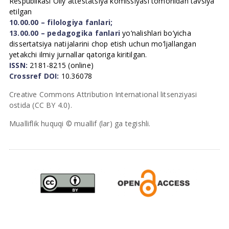
Respublikasi Oliy attestatsiya komissiyasi tomonidan tavsiya
etilgan
10.00.00 – filologiya fanlari;
13.00.00 – pedagogika fanlari
yo’nalishlari bo’yicha
dissertatsiya natijalarini chop etish uchun mo’ljallangan
yetakchi ilmiy jurnallar qatoriga kiritilgan.
ISSN:
2181-8215 (online)
Crossref DOI:
10.36078
Creative Commons Attribution International litsenziyasi
ostida (CC BY 4.0).
Mualliflik huquqi © muallif (lar) ga tegishli.