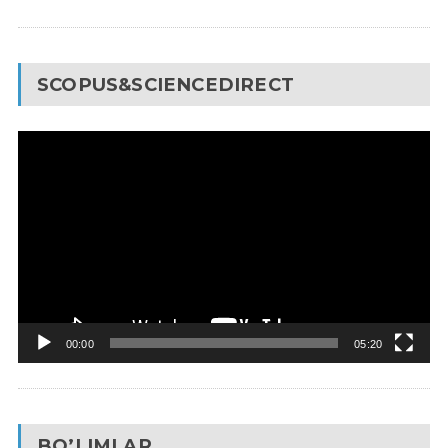
SCOPUS&SCIENCEDIRECT
Video
Pleyer
00:00
05:20
BO’LIMLAR