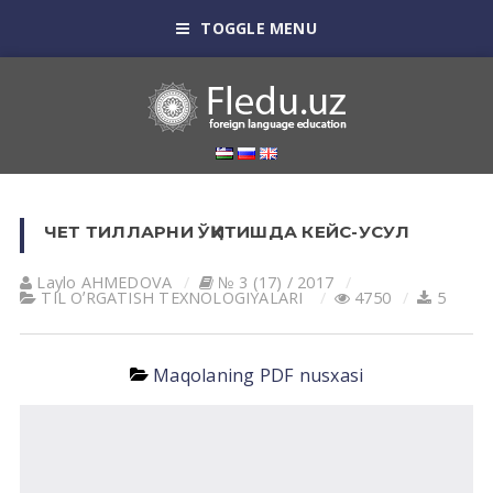
TOGGLE MENU
ЧЕТ ТИЛЛАРНИ ЎҚИТИШДА КЕЙС-УСУЛ
Laylo АHMEDOVА
№ 3 (17) / 2017
TIL OʼRGАTISH TEXNOLOGIYALАRI
4750
5
Maqolaning PDF nusxasi