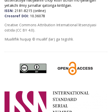
dissertatsiya natijalarini chop etish uchun mo’ljallangan
yetakchi ilmiy jurnallar qatoriga kiritilgan.
ISSN:
2181-8215 (online)
Crossref DOI:
10.36078
Creative Commons Attribution International litsenziyasi
ostida (CC BY 4.0).
Mualliflik huquqi © muallif (lar) ga tegishli.