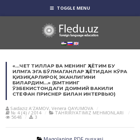
TOGGLE MENU
«…ЧЕТ ТИЛЛАР ВА МЕНИНГ ҲАЁТИМ БУ
ИЛМГА ЭГА БЎЛМАГАНЛАР ҲАЁТИДАН КЎРА
ҚИЗИҚАРЛИРОҚ ЭКАНЛИГИНИ
БИЛАРДИМ…» (БМТНИНГ
ЎЗБЕКИСТОНДАГИ ДОИМИЙ ВАКИЛИ
СТЕФАН ПРИСНЕР БИЛАН ИНТЕРВЬЮ)
Saidaziz А'ZАMOV
,
Venera QАYUMOVА
№ 4 (4) / 2014
TАHRIRIYATIMIZ MEHMONLАRI
5648
3
Maqolaning PDF nusxasi