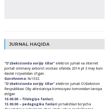
JURNAL HAQIDA
“O’zbekistonda xorijiy tillar”
elektron jurnali va internet
portali ommaviy axborot vositasi sifatida 2014 yil 3 may kuni
davlat ro’yxatidan o’tgan.
Guvohnoma:
№1032.
“O’zbekistonda xorijiy tillar”
elektron jurnali O’zbekiston
Respublikasi Oliy attestatsiya komissiyasi tomonidan tavsiya
etilgan
10.00.00 – filologiya fanlari;
13.00.00 – pedagogika fanlari
yo’nalishlari bo’yicha