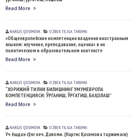
Read More
NARGIS QOSIMOVА
OʼZBEK TILIGА TАRJIMА
«Общеевропейские компетенции владения иностранным
языком: изучение, преподавание, оценка» в их
политическом и образовательном контексте
Read More
NARGIS QOSIMOVА
OʼZBEK TILIGА TАRJIMА
“ХОРИЖИЙ ТИЛНИ БИЛИШНИНГ УМУМЕВРОПА
КОМПЕТЕНЦИЯСИ: ЎРГАНИШ, ЎРГАТИШ, БАҲОЛАШ”
Read More
NARGIS QOSIMOVА
OʼZBEK TILIGА TАRJIMА
Уч ёшдан сўнг кеч. Давоми. (Наргис Қосимова таржимаси)