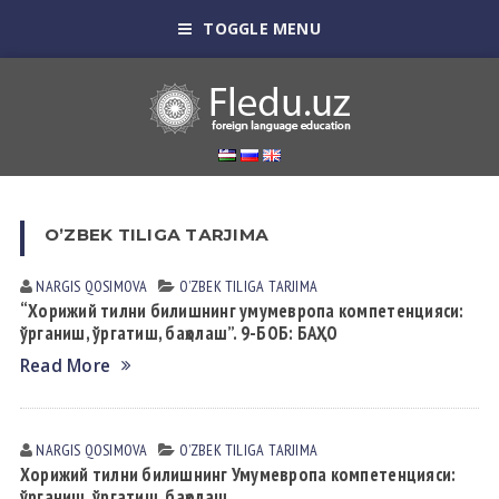
TOGGLE MENU
OʼZBEK TILIGА TАRJIMА
NARGIS QOSIMOVА
OʼZBEK TILIGА TАRJIMА
“Хорижий тилни билишнинг умумевропа компетенцияси:
ўрганиш, ўргатиш, баҳолаш”. 9-БОБ: БАҲО
Read More
NARGIS QOSIMOVА
OʼZBEK TILIGА TАRJIMА
Хорижий тилни билишнинг Умумевропа компетенцияси:
ўрганиш, ўргатиш, баҳолаш