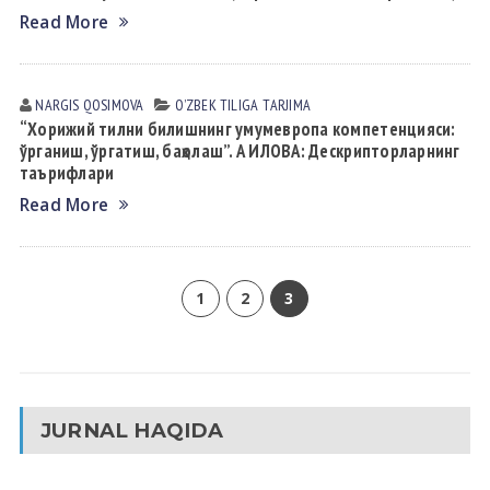
Read More
NARGIS QOSIMOVA
OʼZBEK TILIGА TАRJIMА
“Хорижий тилни билишнинг умумевропа компетенцияси:
ўрганиш, ўргатиш, баҳолаш”. А ИЛОВА: Дескрипторларнинг
таърифлари
Read More
1
2
3
JURNAL HAQIDA