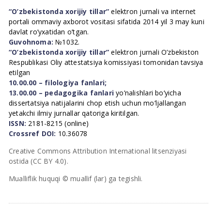
“O’zbekistonda xorijiy tillar”
elektron jurnali va internet
portali ommaviy axborot vositasi sifatida 2014 yil 3 may kuni
davlat ro’yxatidan o’tgan.
Guvohnoma:
№1032.
“O’zbekistonda xorijiy tillar”
elektron jurnali O’zbekiston
Respublikasi Oliy attestatsiya komissiyasi tomonidan tavsiya
etilgan
10.00.00 – filologiya fanlari;
13.00.00 – pedagogika fanlari
yo’nalishlari bo’yicha
dissertatsiya natijalarini chop etish uchun mo’ljallangan
yetakchi ilmiy jurnallar qatoriga kiritilgan.
ISSN:
2181-8215 (online)
Crossref DOI:
10.36078
Creative Commons Attribution International litsenziyasi
ostida (CC BY 4.0).
Mualliflik huquqi © muallif (lar) ga tegishli.